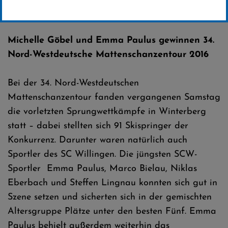
Erstellt von
SC-Willingen
Michelle Göbel und Emma Paulus gewinnen 34.
Nord-Westdeutsche Mattenschanzentour 2016
Bei der 34. Nord-Westdeutschen
Mattenschanzentour fanden vergangenen Samstag
die vorletzten Sprungwettkämpfe in Winterberg
statt – dabei stellten sich 91 Skispringer der
Konkurrenz. Darunter waren natürlich auch
Sportler des SC Willingen. Die jüngsten SCW-
Sportler Emma Paulus, Marco Bielau, Niklas
Eberbach und Steffen Lingnau konnten sich gut in
Szene setzen und sicherten sich in der gemischten
Altersgruppe Plätze unter den besten Fünf. Emma
Paulus behielt außerdem weiterhin das