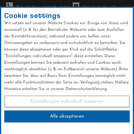
Ticket-Hotline: +49 56 32 - 960-0
E-Mail: info@sc-willingen.de
Cookie settings
Wir setzen auf unserer Website Cookies ein. Einige von ihnen sind
To
essenziell (z. B. für den Betrieb der Webseite oder zum Ausfüllen
na
der Kontaktformulare), während andere uns helfen unser
Direkt
Onlineangebot zu verbessern und wirtschaftlich zu betreiben. Sie
zum
können diese akzeptieren oder per Klick auf die Schaltfläche
Inhalt
"Einstellungen individuell anpassen" diese einstellen. Diese
Einstellungen können Sie jederzeit aufrufen und Cookies auch
News
nachträglich abwählen (z. B. im Fußbereich unserer Website). Bitte
beachten Sie, dass auf Basis Ihrer Einstellungen womöglich nicht
mehr alle Funktionalitäten der Seite zur Verfügung stehen. Nähere
Hinweise erhalten Sie in unserer Datenschutzerklärung.
Club-News 13.10.2016
Einstellungen individuell anpassen
Alle akzeptieren
13 .Oktober 2016
Kategorie:
Club-News