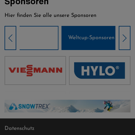
Sponsoren
Hier finden Sie alle unsere Sponsoren
Weltcup-Sponsoren Damen
Wel