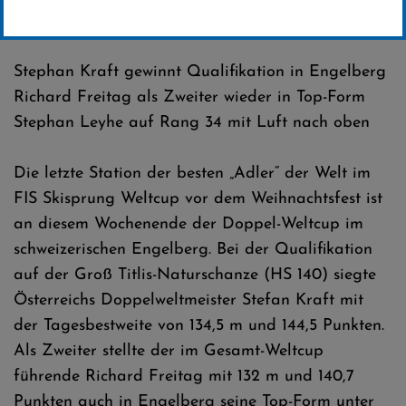
Erstellt von
SC-Willingen
Stephan Kraft gewinnt Qualifikation in Engelberg
Richard Freitag als Zweiter wieder in Top-Form
Stephan Leyhe auf Rang 34 mit Luft nach oben
Die letzte Station der besten „Adler“ der Welt im
FIS Skisprung Weltcup vor dem Weihnachtsfest ist
an diesem Wochenende der Doppel-Weltcup im
schweizerischen Engelberg. Bei der Qualifikation
auf der Groß Titlis-Naturschanze (HS 140) siegte
Österreichs Doppelweltmeister Stefan Kraft mit
der Tagesbestweite von 134,5 m und 144,5 Punkten.
Als Zweiter stellte der im Gesamt-Weltcup
führende Richard Freitag mit 132 m und 140,7
Punkten auch in Engelberg seine Top-Form unter