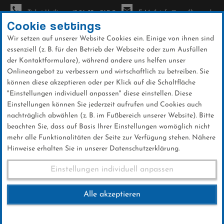
Ticket-Hotline: +49 56 32 - 960-0
E-Mail: info@sc-willingen.de
Cookie settings
Wir setzen auf unserer Website Cookies ein. Einige von ihnen sind
To
essenziell (z. B. für den Betrieb der Webseite oder zum Ausfüllen
na
der Kontaktformulare), während andere uns helfen unser
Direkt
Onlineangebot zu verbessern und wirtschaftlich zu betreiben. Sie
zum
können diese akzeptieren oder per Klick auf die Schaltfläche
Inhalt
"Einstellungen individuell anpassen" diese einstellen. Diese
Einstellungen können Sie jederzeit aufrufen und Cookies auch
News
nachträglich abwählen (z. B. im Fußbereich unserer Website). Bitte
beachten Sie, dass auf Basis Ihrer Einstellungen womöglich nicht
mehr alle Funktionalitäten der Seite zur Verfügung stehen. Nähere
Hinweise erhalten Sie in unserer Datenschutzerklärung.
Club-News 15.12.2017
Einstellungen individuell anpassen
Alle akzeptieren
15 .Dezember 2017
Kategorie:
Club-News