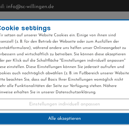
l: info@sc-willingen.de
CLUB
MÜHLENKOPFSCHANZE
NEWS
VERANST
Cookie settings
ir setzen auf unserer Website Cookies ein. Einige von ihnen sind
ssenziell (z. B. für den Betrieb der Webseite oder zum Ausfüllen der
ontaktformulare), während andere uns helfen unser Onlineangebot zu
erbessern und wirtschaftlich zu betreiben. Sie können diese akzeptieren
der per Klick auf die Schaltfläche "Einstellungen individuell anpassen"
iese einstellen. Diese Einstellungen können Sie jederzeit aufrufen und
ookies auch nachträglich abwählen (z. B. im Fußbereich unserer Website
itte beachten Sie, dass auf Basis Ihrer Einstellungen womöglich nicht
ehr alle Funktionalitäten der Seite zur Verfügung stehen. Nähere
inweise erhalten Sie in unserer Datenschutzerklärung.
Einstellungen individuell anpassen
 um Hilfe - Leyhe s
Alle akzeptieren