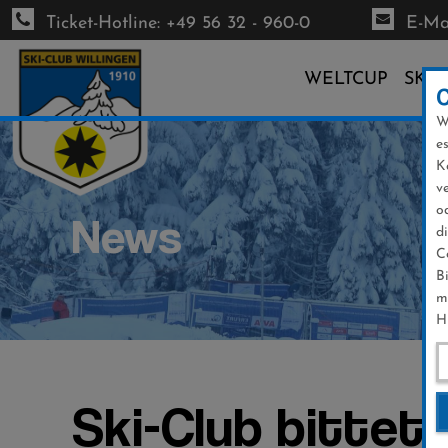
Ticket-Hotline: +49 56 32 - 960-0
E-Mai
WELTCUP
SKI-
W
Direkt
e
zum
K
Inhalt
v
o
News
d
C
B
m
H
Ski-Club bittet