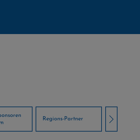
Örtliche Weltcup-
artner
Klima Part
Partner