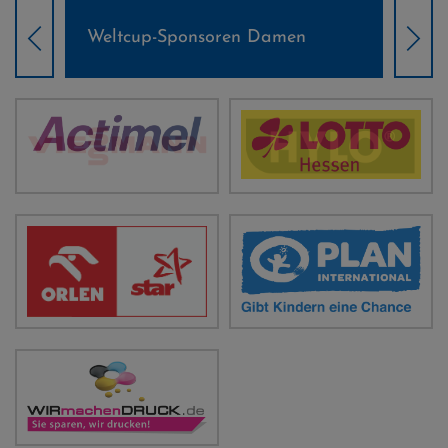
Weltcup-Sponsoren Damen
Wel