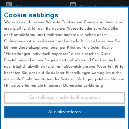
Ticket-Hotline: +49 56 32 - 960-0
E-Mail: info@sc-willingen.de
Cookie settings
Wir setzen auf unserer Website Cookies ein. Einige von ihnen sind
To
essenziell (z. B. für den Betrieb der Webseite oder zum Ausfüllen
na
der Kontaktformulare), während andere uns helfen unser
Direkt
Onlineangebot zu verbessern und wirtschaftlich zu betreiben. Sie
zum
können diese akzeptieren oder per Klick auf die Schaltfläche
Inhalt
"Einstellungen individuell anpassen" diese einstellen. Diese
Einstellungen können Sie jederzeit aufrufen und Cookies auch
News
nachträglich abwählen (z. B. im Fußbereich unserer Website). Bitte
beachten Sie, dass auf Basis Ihrer Einstellungen womöglich nicht
mehr alle Funktionalitäten der Seite zur Verfügung stehen. Nähere
Hinweise erhalten Sie in unserer Datenschutzerklärung.
Club-News 16.12.2016
Einstellungen individuell anpassen
Alle akzeptieren
16 .Dezember 2016
Kategorie:
Club-News