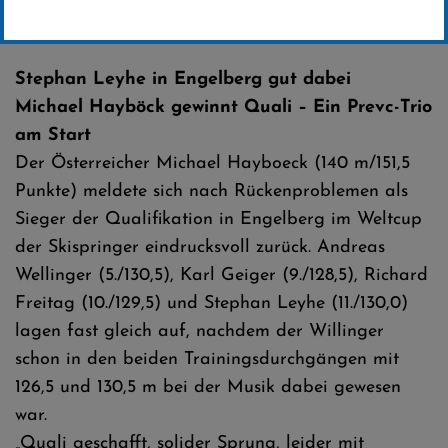
Erstellt von
SC-Willingen
Stephan Leyhe in Engelberg gut dabei
Michael Hayböck gewinnt Quali – Ein Prevc-Trio
am Start
Der Österreicher Michael Hayboeck (140 m/151,5
Punkte) meldete sich nach Rückenproblemen als
Sieger der Qualifikation in Engelberg im Weltcup
der Skispringer eindrucksvoll zurück. Andreas
Wellinger (5./130,5), Karl Geiger (9./128,5), Richard
Freitag (10./129,5) und Stephan Leyhe (11./130,0)
lagen fast gleich auf, nachdem der Willinger
schon in den beiden Trainingsdurchgängen mit
126,5 und 130,5 m bei der Musik dabei gewesen
war.
„Quali geschafft, solider Sprung, leider mit