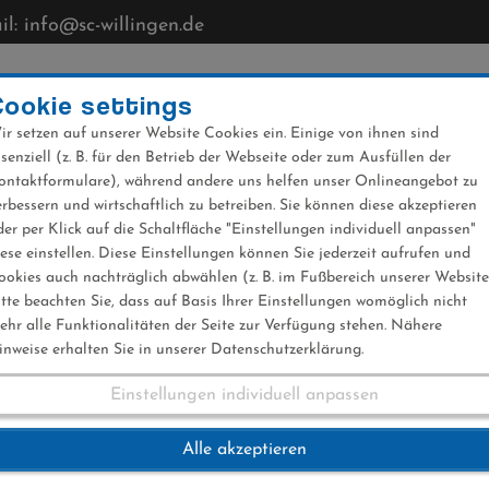
l: info@sc-willingen.de
CLUB
MÜHLENKOPFSCHANZE
NEWS
VERANST
Cookie settings
ir setzen auf unserer Website Cookies ein. Einige von ihnen sind
ssenziell (z. B. für den Betrieb der Webseite oder zum Ausfüllen der
ontaktformulare), während andere uns helfen unser Onlineangebot zu
erbessern und wirtschaftlich zu betreiben. Sie können diese akzeptieren
der per Klick auf die Schaltfläche "Einstellungen individuell anpassen"
iese einstellen. Diese Einstellungen können Sie jederzeit aufrufen und
ookies auch nachträglich abwählen (z. B. im Fußbereich unserer Website
itte beachten Sie, dass auf Basis Ihrer Einstellungen womöglich nicht
ehr alle Funktionalitäten der Seite zur Verfügung stehen. Nähere
inweise erhalten Sie in unserer Datenschutzerklärung.
Einstellungen individuell anpassen
.2017
Alle akzeptieren