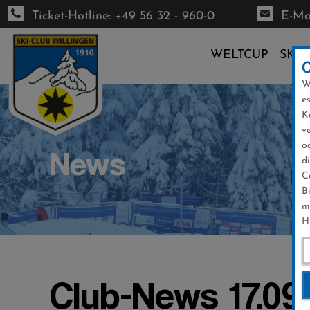
Ticket-Hotline: +49 56 32 - 960-0
E-Mai
WELTCUP
SKI-
W
Direkt
e
zum
K
Inhalt
v
o
News
d
C
B
m
H
Club-News 17.09