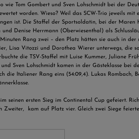
o wie Tom Gombert und Sven Lohschmidt bei der Deuts
ewertet worden. Wieso? Weil das SCW-Trio jeweils mit 
en ist. Die Staffel der Sportsoldatin, bei der Mare
und Denise Herrmann (Oberwiesenthal) als Schlussläufer
Minuten Rang zwei – den Platz hätten sie auch in der 
ier, Lisa Vitozzi und Dorothea Wierer unterwegs, die s
erbuchte die TSV-Staffel mit Luise Kummer, Juliane Früh
nd Sven Lohschmidt kamen in der Gästeklasse bei den 
sich die Italiener Rang eins (54:09,4). Lukas Rombac
nnerklasse.
im seinen ersten Sieg im Continental Cup gefeiert. Ri
weiter, kam auf Platz vier. Gleich zwei Siege feierte 