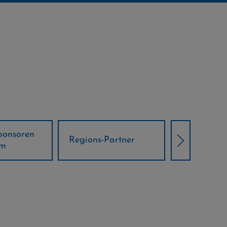
Örtliche Weltcup-
artner
Klima Part
Partner