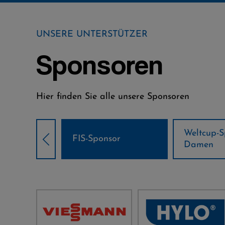
UNSERE UNTERSTÜTZER
Sponsoren
Hier finden Sie alle unsere Sponsoren
Weltcup-Sponsoren
Weltcup-S
sor
Damen
Herren