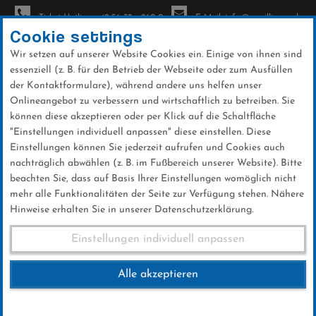
Ticket-Hotline: +49 56 32 - 960-0
E-Mail: info@sc-willingen.de
Cookie settings
Wir setzen auf unserer Website Cookies ein. Einige von ihnen sind
To
essenziell (z. B. für den Betrieb der Webseite oder zum Ausfüllen
na
der Kontaktformulare), während andere uns helfen unser
Direkt
Onlineangebot zu verbessern und wirtschaftlich zu betreiben. Sie
zum
können diese akzeptieren oder per Klick auf die Schaltfläche
Inhalt
"Einstellungen individuell anpassen" diese einstellen. Diese
Einstellungen können Sie jederzeit aufrufen und Cookies auch
News
nachträglich abwählen (z. B. im Fußbereich unserer Website). Bitte
beachten Sie, dass auf Basis Ihrer Einstellungen womöglich nicht
mehr alle Funktionalitäten der Seite zur Verfügung stehen. Nähere
Hinweise erhalten Sie in unserer Datenschutzerklärung.
Club-News 19.03.2018
Einstellungen individuell anpassen
Alle akzeptieren
19 .März 2018
Kategorie:
Club-News