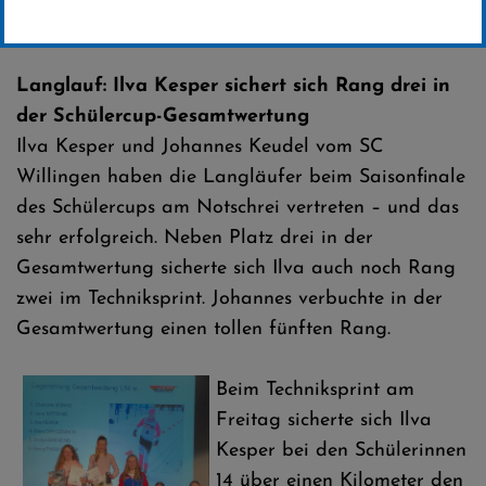
Erstellt von
SC-Willingen
Langlauf: Ilva Kesper sichert sich Rang drei in
der Schülercup-Gesamtwertung
Ilva Kesper und Johannes Keudel vom SC
Willingen haben die Langläufer beim Saisonfinale
des Schülercups am Notschrei vertreten – und das
sehr erfolgreich. Neben Platz drei in der
Gesamtwertung sicherte sich Ilva auch noch Rang
zwei im Techniksprint. Johannes verbuchte in der
Gesamtwertung einen tollen fünften Rang.
Beim Techniksprint am
Freitag sicherte sich Ilva
Kesper bei den Schülerinnen
14 über einen Kilometer den