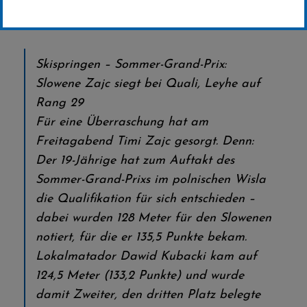
Erstellt von
SC-Willingen
Skispringen – Sommer-Grand-Prix:
Slowene Zajc siegt bei Quali, Leyhe auf
Rang 29
Für eine Überraschung hat am
Freitagabend Timi Zajc gesorgt. Denn:
Der 19-Jährige hat zum Auftakt des
Sommer-Grand-Prixs im polnischen Wisla
die Qualifikation für sich entschieden –
dabei wurden 128 Meter für den Slowenen
notiert, für die er 135,5 Punkte bekam.
Lokalmatador Dawid Kubacki kam auf
124,5 Meter (133,2 Punkte) und wurde
damit Zweiter, den dritten Platz belegte