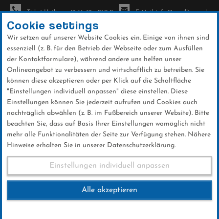
Ticket-Hotline: +49 56 32 - 960-0
E-Mail: info@sc-willingen.de
Cookie settings
Wir setzen auf unserer Website Cookies ein. Einige von ihnen sind
To
essenziell (z. B. für den Betrieb der Webseite oder zum Ausfüllen
na
der Kontaktformulare), während andere uns helfen unser
Direkt
Onlineangebot zu verbessern und wirtschaftlich zu betreiben. Sie
zum
können diese akzeptieren oder per Klick auf die Schaltfläche
Inhalt
"Einstellungen individuell anpassen" diese einstellen. Diese
Einstellungen können Sie jederzeit aufrufen und Cookies auch
News
nachträglich abwählen (z. B. im Fußbereich unserer Website). Bitte
beachten Sie, dass auf Basis Ihrer Einstellungen womöglich nicht
mehr alle Funktionalitäten der Seite zur Verfügung stehen. Nähere
Hinweise erhalten Sie in unserer Datenschutzerklärung.
Club-News 19.07.2019
Einstellungen individuell anpassen
Alle akzeptieren
19 .Juli 2019
Kategorie:
Club-News