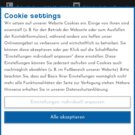
Ticket-Hotline: +49 56 32 - 960-0
E-Mail: info@sc-willingen.de
Cookie settings
Wir setzen auf unserer Website Cookies ein. Einige von ihnen sind
To
essenziell (z. B. für den Betrieb der Webseite oder zum Ausfüllen
na
der Kontaktformulare), während andere uns helfen unser
Direkt
Onlineangebot zu verbessern und wirtschaftlich zu betreiben. Sie
zum
können diese akzeptieren oder per Klick auf die Schaltfläche
Inhalt
"Einstellungen individuell anpassen" diese einstellen. Diese
Einstellungen können Sie jederzeit aufrufen und Cookies auch
News
nachträglich abwählen (z. B. im Fußbereich unserer Website). Bitte
beachten Sie, dass auf Basis Ihrer Einstellungen womöglich nicht
mehr alle Funktionalitäten der Seite zur Verfügung stehen. Nähere
Hinweise erhalten Sie in unserer Datenschutzerklärung.
Club-News 20.03.2016
Einstellungen individuell anpassen
Alle akzeptieren
20 .März 2016
Kategorie:
Club-News