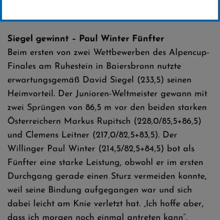
Erstellt von
SC-Willingen
Siegel gewinnt – Paul Winter Fünfter
Beim ersten von zwei Wettbewerben des Alpencup-
Finales am Ruhestein in Baiersbronn nutzte
erwartungsgemäß David Siegel (233,5) seinen
Heimvorteil. Der Junioren-Weltmeister gewann mit
zwei Sprüngen von 86,5 m vor den beiden starken
Österreichern Markus Rupitsch (228,0/85,5+86,5)
und Clemens Leitner (217,0/82,5+83,5). Der
Willinger Paul Winter (214,5/82,5+84,5) bot als
Fünfter eine starke Leistung, obwohl er im ersten
Durchgang gerade einen Sturz vermeiden konnte,
weil seine Bindung aufgegangen war und sich
dabei leicht am Knie verletzt hat. „Ich hoffe aber,
dass ich morgen noch einmal antreten kann“,