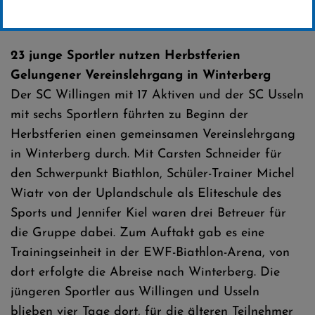
Erstellt von
SC-Willingen
23 junge Sportler nutzen Herbstferien
Gelungener Vereinslehrgang in Winterberg
Der SC Willingen mit 17 Aktiven und der SC Usseln
mit sechs Sportlern führten zu Beginn der
Herbstferien einen gemeinsamen Vereinslehrgang
in Winterberg durch. Mit Carsten Schneider für
den Schwerpunkt Biathlon, Schüler-Trainer Michel
Wiatr von der Uplandschule als Eliteschule des
Sports und Jennifer Kiel waren drei Betreuer für
die Gruppe dabei. Zum Auftakt gab es eine
Trainingseinheit in der EWF-Biathlon-Arena, von
dort erfolgte die Abreise nach Winterberg. Die
jüngeren Sportler aus Willingen und Usseln
blieben vier Tage dort, für die älteren Teilnehmer