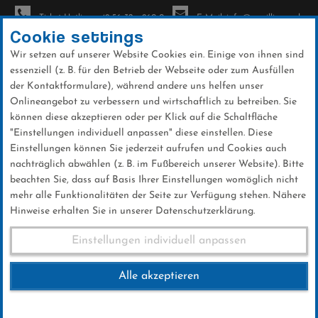
Ticket-Hotline: +49 56 32 - 960-0
E-Mail: info@sc-willingen.de
Cookie settings
Wir setzen auf unserer Website Cookies ein. Einige von ihnen sind
To
essenziell (z. B. für den Betrieb der Webseite oder zum Ausfüllen
na
der Kontaktformulare), während andere uns helfen unser
Direkt
Onlineangebot zu verbessern und wirtschaftlich zu betreiben. Sie
zum
können diese akzeptieren oder per Klick auf die Schaltfläche
Inhalt
"Einstellungen individuell anpassen" diese einstellen. Diese
Einstellungen können Sie jederzeit aufrufen und Cookies auch
News
nachträglich abwählen (z. B. im Fußbereich unserer Website). Bitte
beachten Sie, dass auf Basis Ihrer Einstellungen womöglich nicht
mehr alle Funktionalitäten der Seite zur Verfügung stehen. Nähere
Hinweise erhalten Sie in unserer Datenschutzerklärung.
Club-News 20.10.2016
Einstellungen individuell anpassen
Alle akzeptieren
20 .Oktober 2016
Kategorie:
Club-News