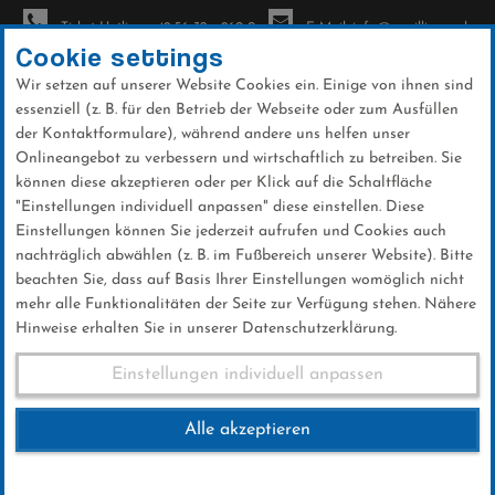
Ticket-Hotline: +49 56 32 - 960-0
E-Mail: info@sc-willingen.de
Cookie settings
Wir setzen auf unserer Website Cookies ein. Einige von ihnen sind
To
essenziell (z. B. für den Betrieb der Webseite oder zum Ausfüllen
na
der Kontaktformulare), während andere uns helfen unser
Direkt
Onlineangebot zu verbessern und wirtschaftlich zu betreiben. Sie
zum
können diese akzeptieren oder per Klick auf die Schaltfläche
Inhalt
"Einstellungen individuell anpassen" diese einstellen. Diese
Einstellungen können Sie jederzeit aufrufen und Cookies auch
News
nachträglich abwählen (z. B. im Fußbereich unserer Website). Bitte
beachten Sie, dass auf Basis Ihrer Einstellungen womöglich nicht
mehr alle Funktionalitäten der Seite zur Verfügung stehen. Nähere
Hinweise erhalten Sie in unserer Datenschutzerklärung.
Club-News 24.01.2019
Einstellungen individuell anpassen
Alle akzeptieren
24 .Januar 2019
Kategorie:
Club-News