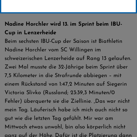
Erstellt von
SC-Willingen
Nadine Horchler wird 13. im Sprint beim IBU-
Cup in Lenzerheide
Beim sechsten IBU-Cup der Saison ist Biathletin
Nadine Horchler vom SC Willingen im
schweizerischen Lenzerheide auf Rang 13 gelaufen.
Zwei Mal musste die 32-Jährige beim Sprint über
7,5 Kilometer in die Strafrunde abbiegen – mit
einem Rückstand von 1:47,2 Minuten auf Siegerin
Victoria Slivko (Russland; 23:39,3 Minuten/0
Fehler) überquerte sie die Ziellinie. „Das war nicht
mein Tag. Läuferisch habe ich mich auch nicht so
gut wie die letzten Tag gefühlt. Mir war am
Mittwoch etwas unwohl, bin also körperlich nicht
ganz auf der Höhe. Dafür ist die Platzierung dann