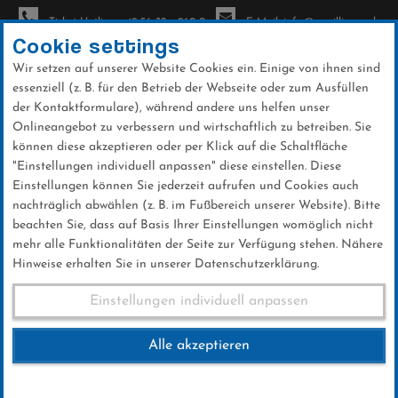
Ticket-Hotline: +49 56 32 - 960-0
E-Mail: info@sc-willingen.de
Cookie settings
Wir setzen auf unserer Website Cookies ein. Einige von ihnen sind
To
essenziell (z. B. für den Betrieb der Webseite oder zum Ausfüllen
na
der Kontaktformulare), während andere uns helfen unser
Direkt
Onlineangebot zu verbessern und wirtschaftlich zu betreiben. Sie
zum
können diese akzeptieren oder per Klick auf die Schaltfläche
Inhalt
"Einstellungen individuell anpassen" diese einstellen. Diese
Einstellungen können Sie jederzeit aufrufen und Cookies auch
News
nachträglich abwählen (z. B. im Fußbereich unserer Website). Bitte
beachten Sie, dass auf Basis Ihrer Einstellungen womöglich nicht
mehr alle Funktionalitäten der Seite zur Verfügung stehen. Nähere
Hinweise erhalten Sie in unserer Datenschutzerklärung.
Club-News 24.11.2017
Einstellungen individuell anpassen
Alle akzeptieren
24 .November 2017
Kategorie:
Club-News