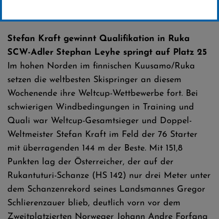
Erstellt von
SC-Willingen
Stefan Kraft gewinnt Qualifikation in Ruka
SCW-Adler Stephan Leyhe springt auf Platz 25
Im hohen Norden im finnischen Kuusamo/Ruka
setzen die weltbesten Skispringer an diesem
Wochenende ihre Weltcup-Wettbewerbe fort. Bei
schwierigen Windbedingungen in Training und
Quali war Weltcup-Gesamtsieger und Doppel-
Weltmeister Stefan Kraft im Feld der 76 Starter
mit überragenden 144 m der Beste. Mit 151,8
Punkten lag der Österreicher, der auf der
Rukantuturi-Schanze (HS 142) nur drei Meter unter
dem Schanzenrekord seines Landsmannes Gregor
Schlierenzauer blieb, deutlich vorn vor dem
Zweitplatzierten Norweger Johann Andre Forfang