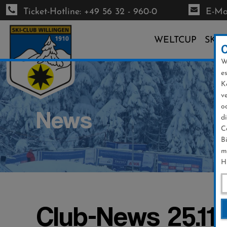
Ticket-Hotline: +49 56 32 - 960-0
E-Mai
WELTCUP
SKI-
W
Direkt
e
zum
K
Inhalt
v
o
News
d
C
B
m
H
Club-News 25.11.