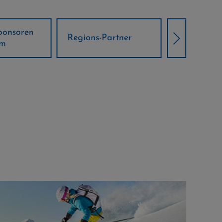
Örtliche Weltcup-
artner
Klima Par
Partner