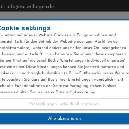
l: info@sc-willingen.de
CLUB
MÜHLENKOPFSCHANZE
NEWS
VERANST
Cookie settings
ir setzen auf unserer Website Cookies ein. Einige von ihnen sind
ssenziell (z. B. für den Betrieb der Webseite oder zum Ausfüllen der
ontaktformulare), während andere uns helfen unser Onlineangebot zu
erbessern und wirtschaftlich zu betreiben. Sie können diese akzeptieren
der per Klick auf die Schaltfläche "Einstellungen individuell anpassen"
iese einstellen. Diese Einstellungen können Sie jederzeit aufrufen und
ookies auch nachträglich abwählen (z. B. im Fußbereich unserer Website
itte beachten Sie, dass auf Basis Ihrer Einstellungen womöglich nicht
ehr alle Funktionalitäten der Seite zur Verfügung stehen. Nähere
inweise erhalten Sie in unserer Datenschutzerklärung.
Einstellungen individuell anpassen
2016
Alle akzeptieren