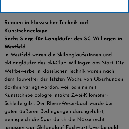
Erstellt von
SC-Willingen
Rennen in klassischer Technik auf
Kunstschneeloipe
Sechs Siege für Langläufer des SC Willingen in
Westfeld
In Westfeld waren die Skilangläuferinnen und
Skilangläufer des Ski-Club Willingen am Start. Die
Wettbewerbe in klassischer Technik waren nach
dem Tauwetter der letzten Woche von Oberhunden
dorthin verlegt worden, weil es eine mit
Kunstschnee belegte intakte Zwei-Kilometer-
Schleife gibt. Der Rhein-Weser-Lauf wurde bei
guten äußeren Bedingungen durchgeführt,
wenngleich die Spur durch die Nässe recht
langsam war. Skilanglauf-Fachwart Uwe Leipold,