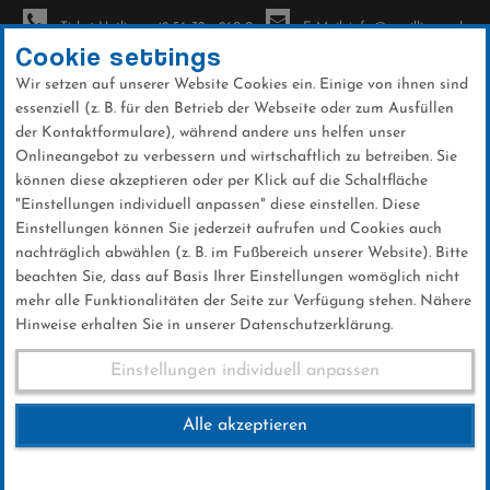
Ticket-Hotline: +49 56 32 - 960-0
E-Mail: info@sc-willingen.de
Cookie settings
Wir setzen auf unserer Website Cookies ein. Einige von ihnen sind
To
essenziell (z. B. für den Betrieb der Webseite oder zum Ausfüllen
na
der Kontaktformulare), während andere uns helfen unser
Direkt
Onlineangebot zu verbessern und wirtschaftlich zu betreiben. Sie
zum
können diese akzeptieren oder per Klick auf die Schaltfläche
Inhalt
"Einstellungen individuell anpassen" diese einstellen. Diese
Einstellungen können Sie jederzeit aufrufen und Cookies auch
News
nachträglich abwählen (z. B. im Fußbereich unserer Website). Bitte
beachten Sie, dass auf Basis Ihrer Einstellungen womöglich nicht
mehr alle Funktionalitäten der Seite zur Verfügung stehen. Nähere
Hinweise erhalten Sie in unserer Datenschutzerklärung.
Club-News 26.02.2017
Einstellungen individuell anpassen
Alle akzeptieren
26 .Februar 2017
Kategorie:
Club-News