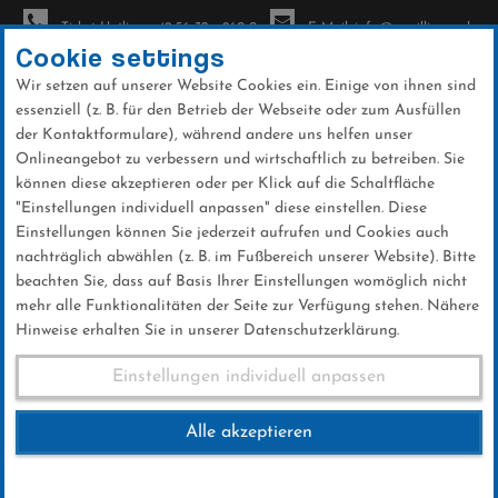
Ticket-Hotline: +49 56 32 - 960-0
E-Mail: info@sc-willingen.de
Cookie settings
Wir setzen auf unserer Website Cookies ein. Einige von ihnen sind
To
essenziell (z. B. für den Betrieb der Webseite oder zum Ausfüllen
na
der Kontaktformulare), während andere uns helfen unser
Direkt
Onlineangebot zu verbessern und wirtschaftlich zu betreiben. Sie
zum
können diese akzeptieren oder per Klick auf die Schaltfläche
Inhalt
"Einstellungen individuell anpassen" diese einstellen. Diese
Einstellungen können Sie jederzeit aufrufen und Cookies auch
News
nachträglich abwählen (z. B. im Fußbereich unserer Website). Bitte
beachten Sie, dass auf Basis Ihrer Einstellungen womöglich nicht
mehr alle Funktionalitäten der Seite zur Verfügung stehen. Nähere
Hinweise erhalten Sie in unserer Datenschutzerklärung.
Club-News 27.04.2017
Einstellungen individuell anpassen
Alle akzeptieren
27 .April 2017
Kategorie:
Club-News