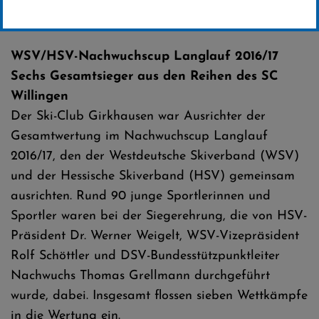
Erstellt von
SC-Willingen
WSV/HSV-Nachwuchscup Langlauf 2016/17
Sechs Gesamtsieger aus den Reihen des SC
Willingen
Der Ski-Club Girkhausen war Ausrichter der
Gesamtwertung im Nachwuchscup Langlauf
2016/17, den der Westdeutsche Skiverband (WSV)
und der Hessische Skiverband (HSV) gemeinsam
ausrichten. Rund 90 junge Sportlerinnen und
Sportler waren bei der Siegerehrung, die von HSV-
Präsident Dr. Werner Weigelt, WSV-Vizepräsident
Rolf Schöttler und DSV-Bundesstützpunktleiter
Nachwuchs Thomas Grellmann durchgeführt
wurde, dabei. Insgesamt flossen sieben Wettkämpfe
in die Wertung ein.