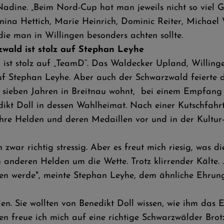
Nadine. „Beim Nord-Cup hat man jeweils nicht so viel 
ina Hettich, Marie Heinrich, Dominic Reiter, Michael W
die man in Willingen besonders achten sollte.
wald ist stolz auf Stephan Leyhe
ist stolz auf „TeamD“. Das Waldecker Upland, Willing
uf Stephan Leyhe. Aber auch der Schwarzwald feierte d
it sieben Jahren in Breitnau wohnt, bei einem Empfan
dikt Doll in dessen Wahlheimat. Nach einer Kutschfah
hre Helden und deren Medaillen vor und in der Kultur-
zwar richtig stressig. Aber es freut mich riesig, was di
anderen Helden um die Wette. Trotz klirrender Kälte. ."
en werde", meinte Stephan Leyhe, dem ähnliche Ehrun
len. Sie wollten von Benedikt Doll wissen, wie ihm das
n freue ich mich auf eine richtige Schwarzwälder Brotze