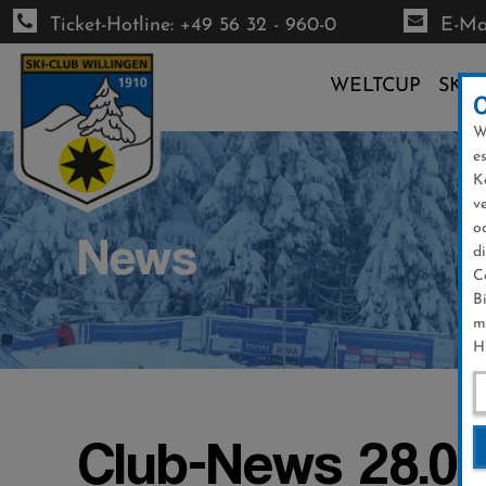
Ticket-Hotline: +49 56 32 - 960-0
E-Mai
WELTCUP
SKI-
W
Direkt
e
zum
K
Inhalt
v
o
News
d
C
B
m
H
Club-News 28.02