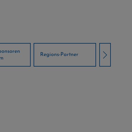
Örtliche Weltcup-
artner
Klima Part
Partner