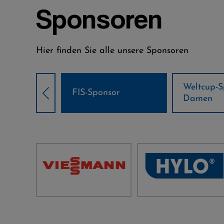
Sponsoren
Hier finden Sie alle unsere Sponsoren
Weltcup-Sponsoren
Weltcup-S
sor
Damen
Herren