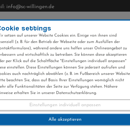
l: info@sc-willingen.de
CLUB
MÜHLENKOPFSCHANZE
NEWS
VERANST
Cookie settings
ir setzen auf unserer Website Cookies ein. Einige von ihnen sind
ssenziell (z. B. für den Betrieb der Webseite oder zum Ausfüllen der
ontaktformulare), während andere uns helfen unser Onlineangebot zu
erbessern und wirtschaftlich zu betreiben. Sie können diese akzeptieren
der per Klick auf die Schaltfläche "Einstellungen individuell anpassen"
iese einstellen. Diese Einstellungen können Sie jederzeit aufrufen und
ookies auch nachträglich abwählen (z. B. im Fußbereich unserer Website
itte beachten Sie, dass auf Basis Ihrer Einstellungen womöglich nicht
ehr alle Funktionalitäten der Seite zur Verfügung stehen. Nähere
inweise erhalten Sie in unserer Datenschutzerklärung.
Einstellungen individuell anpassen
.2018 (2)
Alle akzeptieren