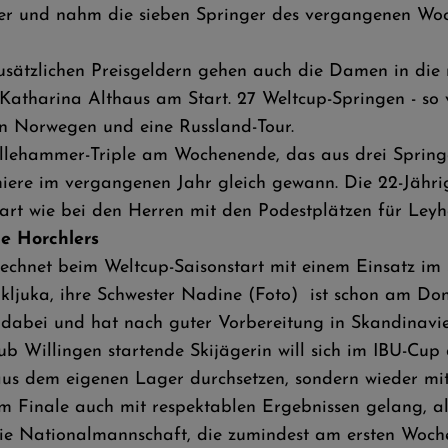
ter und nahm die sieben Springer des vergangenen Woc
sätzlichen Preisgeldern gehen auch die Damen in die 
m Katharina Althaus am Start. 27 Weltcup-Springen - so
 in Norwegen und eine Russland-Tour.
Lillehammer-Triple am Wochenende, das aus drei Sprin
emiere im vergangenen Jahr gleich gewann. Die 22-Jähri
Start wie bei den Herren mit den Podestplätzen für Ley
ie Horchlers
rechnet beim Weltcup-Saisonstart mit einem Einsatz im
ljuka, ihre Schwester Nadine (Foto) ist schon am Don
 dabei und hat nach guter Vorbereitung in Skandinavi
ub Willingen startende Skijägerin will sich im IBU-Cup
us dem eigenen Lager durchsetzen, sondern wieder mit 
m Finale auch mit respektablen Ergebnissen gelang, al
die Nationalmannschaft, die zumindest am ersten Woc