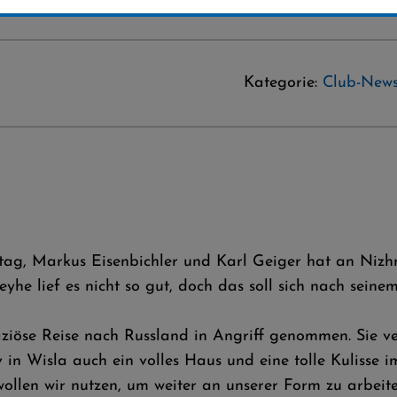
Kategorie:
Club-New
ag, Markus Eisenbichler und Karl Geiger hat an Nizhny
yhe lief es nicht so gut, doch das soll sich nach sein
ziöse Reise nach Russland in Angriff genommen. Sie ve
in Wisla auch ein volles Haus und eine tolle Kulisse 
llen wir nutzen, um weiter an unserer Form zu arbeit