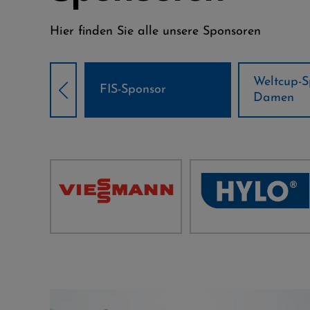
Hier finden Sie alle unsere Sponsoren
Weltcup-Sponsoren
Weltcup-S
sor
Damen
Herren