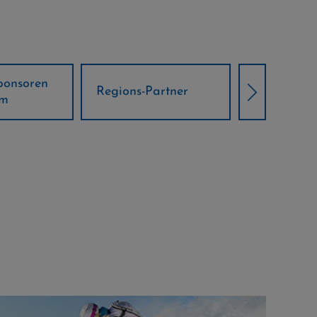
Örtliche Weltcup-
artner
Klima Part
Partner