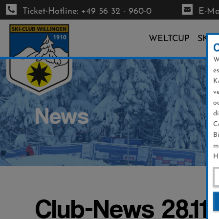
Ticket-Hotline: +49 56 32 - 960-0
E-Mai
WELTCUP
SKI-
W
Direkt
e
zum
K
Inhalt
v
o
News
d
C
B
m
H
Club-News 28.11.