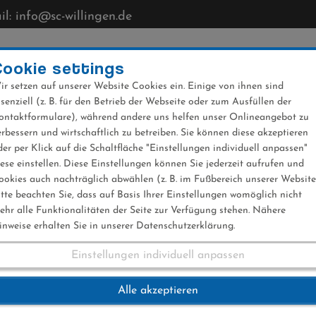
l: info@sc-willingen.de
CLUB
MÜHLENKOPFSCHANZE
NEWS
VERANST
Cookie settings
ir setzen auf unserer Website Cookies ein. Einige von ihnen sind
ssenziell (z. B. für den Betrieb der Webseite oder zum Ausfüllen der
ontaktformulare), während andere uns helfen unser Onlineangebot zu
erbessern und wirtschaftlich zu betreiben. Sie können diese akzeptieren
der per Klick auf die Schaltfläche "Einstellungen individuell anpassen"
iese einstellen. Diese Einstellungen können Sie jederzeit aufrufen und
ookies auch nachträglich abwählen (z. B. im Fußbereich unserer Website
itte beachten Sie, dass auf Basis Ihrer Einstellungen womöglich nicht
ehr alle Funktionalitäten der Seite zur Verfügung stehen. Nähere
inweise erhalten Sie in unserer Datenschutzerklärung.
Einstellungen individuell anpassen
2018
Alle akzeptieren