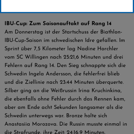
Erstellt von
SC-Willingen
IBU-Cup: Zum Saisonauftakt auf Rang 14
Am Donnerstag ist der Startschuss der Biathlon-
IBU-Cup-Saison im schwedischen Idre gefallen. Im
Sprint über 7,5 Kilometer lag Nadine Horchler
vom SC Willingen nach 25:21,6 Minuten und drei
Fehlern auf Rang 14. Den Sieg schnappte sich die
Schwedin Ingela Andersson, die fehlerfrei blieb
und die Ziellinie nach 23:44 Minuten überquerte.
Silber ging an die Weißrussin Irina Kruchinkina,
die ebenfalls ohne Fehler durch das Rennen kam,
aber am Ende acht Sekunden langsamer als die
Schwedin unterwegs war. Bronze holte sich
Anastasiia Morozova. Die Russin musste einmal in
die Strafrunde, ihre Zeit: 24:16,9 Minuten.