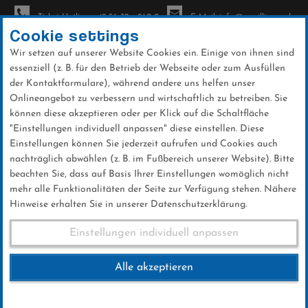
Ticket-Hotline: +49 56 32 - 960-0
E-Mail: info@sc-willingen.de
Cookie settings
Wir setzen auf unserer Website Cookies ein. Einige von ihnen sind
To
essenziell (z. B. für den Betrieb der Webseite oder zum Ausfüllen
na
der Kontaktformulare), während andere uns helfen unser
Direkt
Onlineangebot zu verbessern und wirtschaftlich zu betreiben. Sie
zum
können diese akzeptieren oder per Klick auf die Schaltfläche
Inhalt
"Einstellungen individuell anpassen" diese einstellen. Diese
Einstellungen können Sie jederzeit aufrufen und Cookies auch
News
nachträglich abwählen (z. B. im Fußbereich unserer Website). Bitte
beachten Sie, dass auf Basis Ihrer Einstellungen womöglich nicht
mehr alle Funktionalitäten der Seite zur Verfügung stehen. Nähere
Hinweise erhalten Sie in unserer Datenschutzerklärung.
Club-News 29.11.2018
Einstellungen individuell anpassen
Alle akzeptieren
29 .November 2018
Kategorie:
Club-News