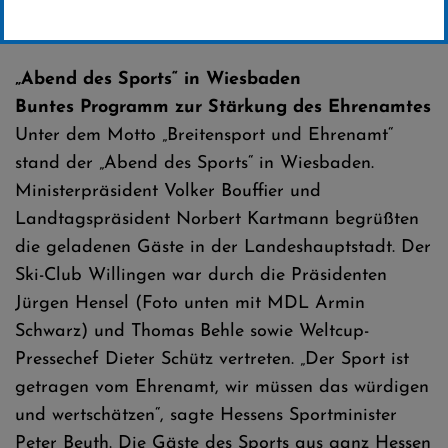
Erstellt von
SC-Willingen
„Abend des Sports“ in Wiesbaden
Buntes Programm zur Stärkung des Ehrenamtes
Unter dem Motto „Breitensport und Ehrenamt“
stand der „Abend des Sports“ in Wiesbaden.
Ministerpräsident Volker Bouffier und
Landtagspräsident Norbert Kartmann begrüßten
die geladenen Gäste in der Landeshauptstadt. Der
Ski-Club Willingen war durch die Präsidenten
Jürgen Hensel (Foto unten mit MDL Armin
Schwarz) und Thomas Behle sowie Weltcup-
Pressechef Dieter Schütz vertreten. „Der Sport ist
getragen vom Ehrenamt, wir müssen das würdigen
und wertschätzen“, sagte Hessens Sportminister
Peter Beuth. Die Gäste des Sports aus ganz Hessen