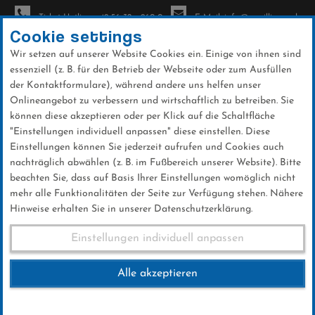
Ticket-Hotline: +49 56 32 - 960-0
E-Mail: info@sc-willingen.de
Cookie settings
Wir setzen auf unserer Website Cookies ein. Einige von ihnen sind
To
essenziell (z. B. für den Betrieb der Webseite oder zum Ausfüllen
na
der Kontaktformulare), während andere uns helfen unser
Direkt
Onlineangebot zu verbessern und wirtschaftlich zu betreiben. Sie
zum
können diese akzeptieren oder per Klick auf die Schaltfläche
Inhalt
"Einstellungen individuell anpassen" diese einstellen. Diese
Einstellungen können Sie jederzeit aufrufen und Cookies auch
News
nachträglich abwählen (z. B. im Fußbereich unserer Website). Bitte
beachten Sie, dass auf Basis Ihrer Einstellungen womöglich nicht
mehr alle Funktionalitäten der Seite zur Verfügung stehen. Nähere
Hinweise erhalten Sie in unserer Datenschutzerklärung.
Club-News 30.06.2017
Einstellungen individuell anpassen
Alle akzeptieren
30 .Juni 2017
Kategorie:
Club-News