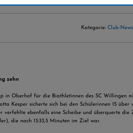
Kategorie:
Club-News
ang zehn
in Oberhof für die Biathletinnen des SC Willingen ni
tta Kesper sicherte sich bei den Schülerinnen 15 über
 verfehlte ebenfalls eine Scheibe und überquerte die Z
), die nach 13:33,5 Minuten im Ziel war.