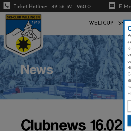
Ticket-Hotline: +49 56 32 - 960-0
E-Mai
WELTCUP
SKI-
W
Direkt
e
zum
K
Inhalt
v
o
News
d
C
B
m
H
Clubnews 16.02.