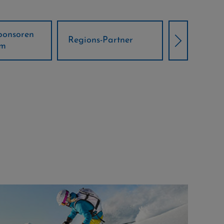
Örtliche Weltcup-
artner
Klima Part
Partner