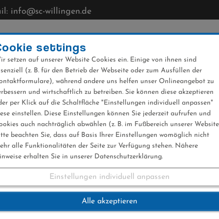
l: info@sc-willingen.de
CLUB
MÜHLENKOPFSCHANZE
NEWS
VERANST
Cookie settings
ir setzen auf unserer Website Cookies ein. Einige von ihnen sind
ssenziell (z. B. für den Betrieb der Webseite oder zum Ausfüllen der
ontaktformulare), während andere uns helfen unser Onlineangebot zu
erbessern und wirtschaftlich zu betreiben. Sie können diese akzeptieren
der per Klick auf die Schaltfläche "Einstellungen individuell anpassen"
iese einstellen. Diese Einstellungen können Sie jederzeit aufrufen und
ookies auch nachträglich abwählen (z. B. im Fußbereich unserer Website
itte beachten Sie, dass auf Basis Ihrer Einstellungen womöglich nicht
ehr alle Funktionalitäten der Seite zur Verfügung stehen. Nähere
inweise erhalten Sie in unserer Datenschutzerklärung.
Einstellungen individuell anpassen
2019
Alle akzeptieren