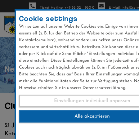
Ticket-Hotline: +49 56 32 - 960-0
E-Mail: info@sc-wi
Cookie settings
Wir setzen auf unserer Website Cookies ein. Einige von ihnen
essenziell (z. B. für den Betrieb der Webseite oder zum Ausfül
Kontaktformulare), während andere uns helfen unser Online
Direkt
verbessern und wirtschaftlich zu betreiben. Sie können diese a
zum
oder per Klick auf die Schaltfläche "Einstellungen individuell
Inhalt
diese einstellen. Diese Einstellungen können Sie jederzeit auf
News
Cookies auch nachträglich abwählen (z. B. im Fußbereich unse
Bitte beachten Sie, dass auf Basis Ihrer Einstellungen womögl
mehr alle Funktionalitäten der Seite zur Verfügung stehen. N
Hinweise erhalten Sie in unserer Datenschutzerklärung.
Einstellungen individuell anpassen
Clubnews 21.07.2019
Alle akzeptieren
21 .Juli 2019
Kategorie:
Club-News