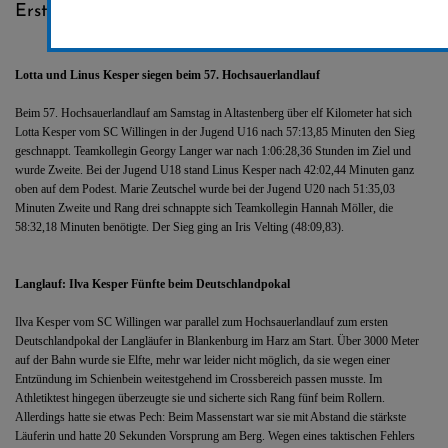
Erstellt von
SC-Willingen
Lotta und Linus Kesper siegen beim 57. Hochsauerlandlauf
Beim 57. Hochsauerlandlauf am Samstag in Altastenberg über elf Kilometer hat sich
Lotta Kesper vom SC Willingen in der Jugend U16 nach 57:13,85 Minuten den Sieg
geschnappt. Teamkollegin Georgy Langer war nach 1:06:28,36 Stunden im Ziel und
wurde Zweite. Bei der Jugend U18 stand Linus Kesper nach 42:02,44 Minuten ganz
oben auf dem Podest. Marie Zeutschel wurde bei der Jugend U20 nach 51:35,03
Minuten Zweite und Rang drei schnappte sich Teamkollegin Hannah Möller, die
58:32,18 Minuten benötigte. Der Sieg ging an Iris Velting (48:09,83).
Langlauf: Ilva Kesper Fünfte beim Deutschlandpokal
Ilva Kesper vom SC Willingen war parallel zum Hochsauerlandlauf zum ersten
Deutschlandpokal der Langläufer in Blankenburg im Harz am Start. Über 3000 Meter
auf der Bahn wurde sie Elfte, mehr war leider nicht möglich, da sie wegen einer
Entzündung im Schienbein weitestgehend im Crossbereich passen musste. Im
Athletiktest hingegen überzeugte sie und sicherte sich Rang fünf beim Rollern.
Allerdings hatte sie etwas Pech: Beim Massenstart war sie mit Abstand die stärkste
Läuferin und hatte 20 Sekunden Vorsprung am Berg. Wegen eines taktischen Fehlers