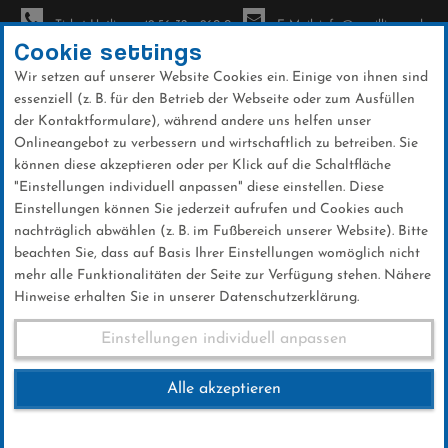
Ticket-Hotline: +49 56 32 - 960-0
E-Mail: info@sc-willingen.de
Cookie settings
Wir setzen auf unserer Website Cookies ein. Einige von ihnen sind
To
essenziell (z. B. für den Betrieb der Webseite oder zum Ausfüllen
na
der Kontaktformulare), während andere uns helfen unser
Direkt
Onlineangebot zu verbessern und wirtschaftlich zu betreiben. Sie
zum
können diese akzeptieren oder per Klick auf die Schaltfläche
Inhalt
"Einstellungen individuell anpassen" diese einstellen. Diese
Einstellungen können Sie jederzeit aufrufen und Cookies auch
News
nachträglich abwählen (z. B. im Fußbereich unserer Website). Bitte
beachten Sie, dass auf Basis Ihrer Einstellungen womöglich nicht
mehr alle Funktionalitäten der Seite zur Verfügung stehen. Nähere
Hinweise erhalten Sie in unserer Datenschutzerklärung.
FIS Skisprung COC: Felix
Einstellungen individuell anpassen
Hoffmann verhindert
Alle akzeptieren
österreichischen Dreifach-