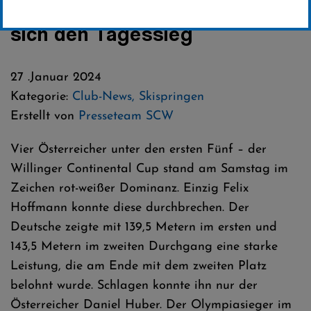
Erfolg – Daniel Huber sichert
sich den Tagessieg
27 .Januar 2024
Kategorie:
Club-News
,
Skispringen
Erstellt von
Presseteam SCW
Vier Österreicher unter den ersten Fünf – der
Willinger Continental Cup stand am Samstag im
Zeichen rot-weißer Dominanz. Einzig Felix
Hoffmann konnte diese durchbrechen. Der
Deutsche zeigte mit 139,5 Metern im ersten und
143,5 Metern im zweiten Durchgang eine starke
Leistung, die am Ende mit dem zweiten Platz
belohnt wurde. Schlagen konnte ihn nur der
Österreicher Daniel Huber. Der Olympiasieger im