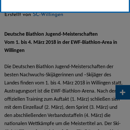
Kategorie:
Erstellt von
SC-Willingen
Deutsche Biathlon Jugend-Meisterschaften
Vom 1. bis 4. März 2018 in der EWF-Biathlon-Area in
Willingen
Die Deutschen Biathlon Jugend-Meisterschaften der
besten Nachwuchs-Skijägerinnen und –Skijäger des
Landes finden vom 1. bis 4. März 2018 in Willingen statt.
+
Austragungsort ist die EWF-Biathlon-Arena. Nach dem
offiziellen Training zum Auftakt (1. März) schließen sich
mit dem Einzellauf (2. März), dem Sprint (3. März) und
den abschließenden Verbandsstaffeln (4. März) die
nationalen Wettkämpfe um die Meistertitel an. Der Ski-