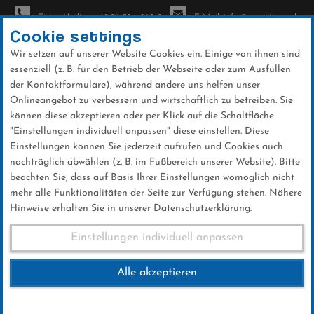
Ticket-Hotline: +49 56 32 - 960-0
E-Mail: info@sc-willingen.de
Cookie settings
Wir setzen auf unserer Website Cookies ein. Einige von ihnen sind
To
essenziell (z. B. für den Betrieb der Webseite oder zum Ausfüllen
na
der Kontaktformulare), während andere uns helfen unser
Direkt
Onlineangebot zu verbessern und wirtschaftlich zu betreiben. Sie
zum
können diese akzeptieren oder per Klick auf die Schaltfläche
Inhalt
"Einstellungen individuell anpassen" diese einstellen. Diese
Einstellungen können Sie jederzeit aufrufen und Cookies auch
News
nachträglich abwählen (z. B. im Fußbereich unserer Website). Bitte
beachten Sie, dass auf Basis Ihrer Einstellungen womöglich nicht
mehr alle Funktionalitäten der Seite zur Verfügung stehen. Nähere
Hinweise erhalten Sie in unserer Datenschutzerklärung.
Deutsche Biathlon Jugend
Einstellungen individuell anpassen
Meisterschaften 2018
Alle akzeptieren
25 .August 2017