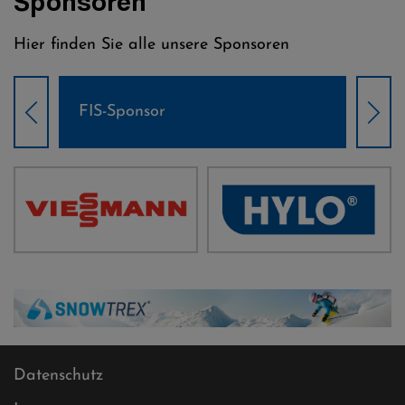
Sponsoren
Hier finden Sie alle unsere Sponsoren
Weltcup-Sponsoren Damen
Wel