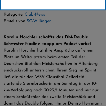
09 .September 2018
Kategorie:
Club-News
Erstellt von
SC-Willingen
Karolin Horchler schaffte das DM-Double
Schwester Nadine knapp am Podest vorbei
Karolin Horchler hat ihre Ansprüche auf einen
Platz im Weltcupteam beim ersten Teil der
Deutschen Biathlon-Meisterschaften in Altenberg
eindrucksvoll unterstrichen. Ihrem Sieg im Sprint
ließ die für den WSV Clausthal-Zellerfeld
startende Stormbrucherin am Sonntag in der 10-
km-Verfolgung nach 30:23,2 Minuten und mit nur
einem Schießfehler das zweite Meisterstück und
damit das Double folgen. Hinter Denise Herrmann