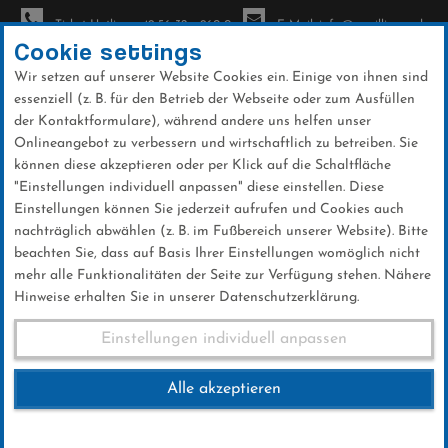
Ticket-Hotline: +49 56 32 - 960-0
E-Mail: info@sc-willingen.de
Cookie settings
Wir setzen auf unserer Website Cookies ein. Einige von ihnen sind
To
essenziell (z. B. für den Betrieb der Webseite oder zum Ausfüllen
na
der Kontaktformulare), während andere uns helfen unser
Direkt
Onlineangebot zu verbessern und wirtschaftlich zu betreiben. Sie
zum
können diese akzeptieren oder per Klick auf die Schaltfläche
Inhalt
"Einstellungen individuell anpassen" diese einstellen. Diese
Einstellungen können Sie jederzeit aufrufen und Cookies auch
News
nachträglich abwählen (z. B. im Fußbereich unserer Website). Bitte
beachten Sie, dass auf Basis Ihrer Einstellungen womöglich nicht
mehr alle Funktionalitäten der Seite zur Verfügung stehen. Nähere
Hinweise erhalten Sie in unserer Datenschutzerklärung.
Deutsche Biathlon
Einstellungen individuell anpassen
Meisterschaften Altenberg
Alle akzeptieren
09.09.2018