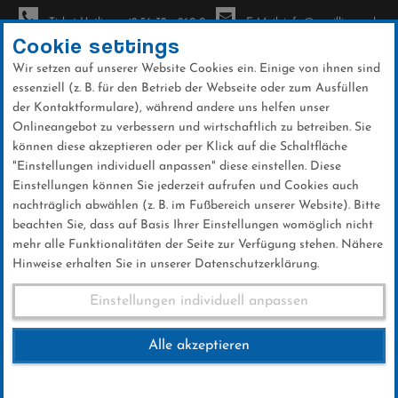
Ticket-Hotline: +49 56 32 - 960-0
E-Mail: info@sc-willingen.de
Cookie settings
Wir setzen auf unserer Website Cookies ein. Einige von ihnen sind
To
essenziell (z. B. für den Betrieb der Webseite oder zum Ausfüllen
na
der Kontaktformulare), während andere uns helfen unser
Direkt
Onlineangebot zu verbessern und wirtschaftlich zu betreiben. Sie
zum
können diese akzeptieren oder per Klick auf die Schaltfläche
Inhalt
"Einstellungen individuell anpassen" diese einstellen. Diese
Einstellungen können Sie jederzeit aufrufen und Cookies auch
News
nachträglich abwählen (z. B. im Fußbereich unserer Website). Bitte
beachten Sie, dass auf Basis Ihrer Einstellungen womöglich nicht
mehr alle Funktionalitäten der Seite zur Verfügung stehen. Nähere
Hinweise erhalten Sie in unserer Datenschutzerklärung.
Deutsche Biathlon
Einstellungen individuell anpassen
Meisterschaften Jugend
Alle akzeptieren
04.03.2017