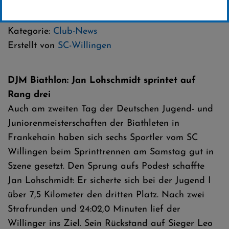
04 .März 2017
Kategorie:
Club-News
Erstellt von
SC-Willingen
DJM Biathlon: Jan Lohschmidt sprintet auf
Rang drei
Auch am zweiten Tag der Deutschen Jugend- und
Juniorenmeisterschaften der Biathleten in
Frankehain haben sich sechs Sportler vom SC
Willingen beim Sprinttrennen am Samstag gut in
Szene gesetzt. Den Sprung aufs Podest schaffte
Jan Lohschmidt: Er sicherte sich bei der Jugend I
über 7,5 Kilometer den dritten Platz. Nach zwei
Strafrunden und 24:02,0 Minuten lief der
Willinger ins Ziel. Sein Rückstand auf Sieger Leo