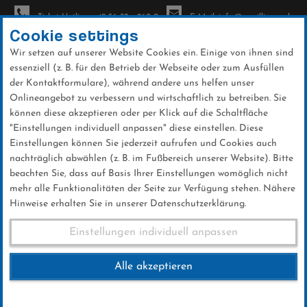
Ticket-Hotline: +49 56 32 - 960-0
E-Mail: info@sc-willingen.de
Cookie settings
Wir setzen auf unserer Website Cookies ein. Einige von ihnen sind
To
essenziell (z. B. für den Betrieb der Webseite oder zum Ausfüllen
na
der Kontaktformulare), während andere uns helfen unser
Direkt
Onlineangebot zu verbessern und wirtschaftlich zu betreiben. Sie
zum
können diese akzeptieren oder per Klick auf die Schaltfläche
Inhalt
"Einstellungen individuell anpassen" diese einstellen. Diese
Einstellungen können Sie jederzeit aufrufen und Cookies auch
News
nachträglich abwählen (z. B. im Fußbereich unserer Website). Bitte
beachten Sie, dass auf Basis Ihrer Einstellungen womöglich nicht
mehr alle Funktionalitäten der Seite zur Verfügung stehen. Nähere
Hinweise erhalten Sie in unserer Datenschutzerklärung.
Deutsche Meisterschaften
Einstellungen individuell anpassen
Skispringen 2018
Alle akzeptieren
13 .Juli 2018