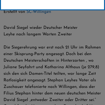
Kategorie:
Club-News
Erstellt von
SC-Willingen
David Siegel wieder Deutscher Meister
Leyhe nach langem Warten Zweiter
Die Siegerehrung war erst nach 21 Uhr im Rahmen
einer Skisprung-Party angesagt. Doch bei den
Deutschen Meisterschaften in Hinterzarten , wo
Juliane Seyfahrt und Katharina Althaus (je 279,8)
sich den sich Damen-Titel teilten, war lange Zeit
Ratlosigkeit angesagt. Stephan Leyhes Vater als
Zuschauer telefonierte nach Willingen, dass der
Filius Stephan hinter dem neuen deutschen Meister
David Siegel „entweder Zweiter oder Dritter sei.“