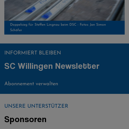
INFORMIERT BLEIBEN
Das Team des Ski-Club Willingen in Hinterzarten
SC Willingen Newsletter
Abonnement verwalten
UNSERE UNTERSTÜTZER
Sponsoren