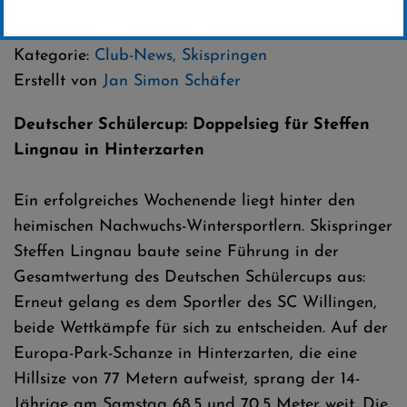
23 .Januar 2025
Kategorie:
Club-News
,
Skispringen
Erstellt von
Jan Simon Schäfer
Deutscher Schülercup: Doppelsieg für Steffen
Lingnau in Hinterzarten
Ein erfolgreiches Wochenende liegt hinter den
heimischen Nachwuchs-Wintersportlern. Skispringer
Steffen Lingnau baute seine Führung in der
Gesamtwertung des Deutschen Schülercups aus:
Erneut gelang es dem Sportler des SC Willingen,
beide Wettkämpfe für sich zu entscheiden. Auf der
Europa-Park-Schanze in Hinterzarten, die eine
Hillsize von 77 Metern aufweist, sprang der 14-
Jährige am Samstag 68,5 und 70,5 Meter weit. Die