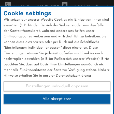
Ticket-Hotline: +49 56 32 - 960-0
E-Mail: info@sc-willingen.de
Cookie settings
Wir setzen auf unserer Website Cookies ein. Einige von ihnen sind
To
essenziell (z. B. für den Betrieb der Webseite oder zum Ausfüllen
na
der Kontaktformulare), während andere uns helfen unser
Direkt
Onlineangebot zu verbessern und wirtschaftlich zu betreiben. Sie
zum
können diese akzeptieren oder per Klick auf die Schaltfläche
Inhalt
"Einstellungen individuell anpassen" diese einstellen. Diese
Einstellungen können Sie jederzeit aufrufen und Cookies auch
News
nachträglich abwählen (z. B. im Fußbereich unserer Website). Bitte
beachten Sie, dass auf Basis Ihrer Einstellungen womöglich nicht
mehr alle Funktionalitäten der Seite zur Verfügung stehen. Nähere
Hinweise erhalten Sie in unserer Datenschutzerklärung.
Deutscher Schülercup:
Einstellungen individuell anpassen
Doppelsieg für Steffen
Alle akzeptieren
Lingnau in Hinterzarten