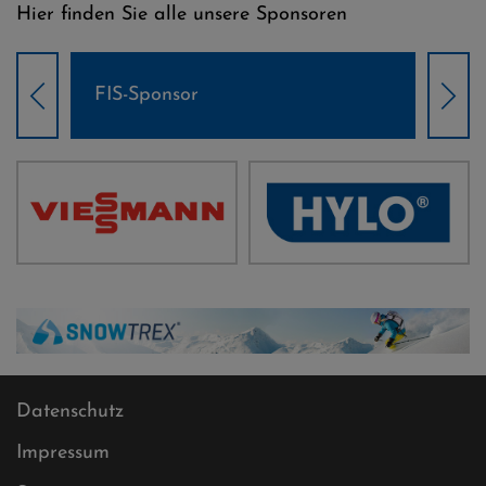
Hier finden Sie alle unsere Sponsoren
Weltcup-Sponsoren Damen
Wel