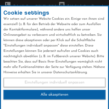
Ticket-Hotline: +49 56 32 - 960-0
E-Mail: info@sc-willingen.de
Cookie settings
Wir setzen auf unserer Website Cookies ein. Einige von ihnen sind
To
essenziell (z. B. für den Betrieb der Webseite oder zum Ausfüllen
na
der Kontaktformulare), während andere uns helfen unser
Direkt
Onlineangebot zu verbessern und wirtschaftlich zu betreiben. Sie
zum
können diese akzeptieren oder per Klick auf die Schaltfläche
Inhalt
"Einstellungen individuell anpassen" diese einstellen. Diese
Einstellungen können Sie jederzeit aufrufen und Cookies auch
News
nachträglich abwählen (z. B. im Fußbereich unserer Website). Bitte
beachten Sie, dass auf Basis Ihrer Einstellungen womöglich nicht
mehr alle Funktionalitäten der Seite zur Verfügung stehen. Nähere
Hinweise erhalten Sie in unserer Datenschutzerklärung.
Ehrenmitglied Ernst Marpe
Einstellungen individuell anpassen
verstorben
Alle akzeptieren
15 .Februar 2016