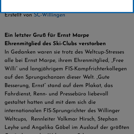
Kategorie:
Club-News
Erstellt von
SC-Willingen
Ein letzter Gruß für Ernst Marpe
Ehrenmitglied des Ski-Clubs verstorben
In Gedanken waren sie trotz des Weltcup-Stresses
alle bei Ernst Marpe, ihrem Ehrenmitglied, „Free
Willi“ und langjährigem FIS-Kampfrichterkollegen
auf den Sprungschanzen dieser Welt. „Gute
Besserung, Ernst“ stand auf dem Plakat, das
Fahrdienst, Renn- und Pressebüro liebevoll
gestaltet hatten und mit dem sich die
internationalen FIS-Sprungrichter des Willinger
Weltcups, Rennleiter Volkmar Hirsch, Stephan
Leyhe und Angelika Göbel im Auslauf der größten