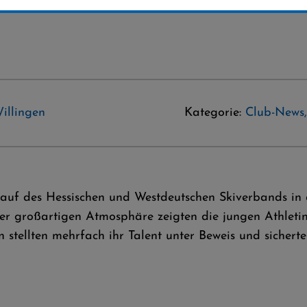
illingen
Kategorie:
Club-News
lauf des Hessischen und Westdeutschen Skiverbands in
ner großartigen Atmosphäre zeigten die jungen Athleti
 stellten mehrfach ihr Talent unter Beweis und sicherte