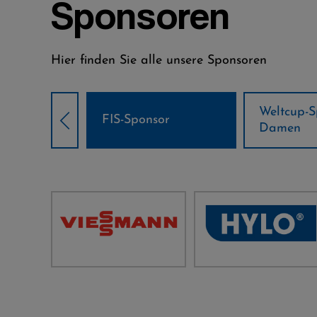
Sponsoren
Hier finden Sie alle unsere Sponsoren
Weltcup-Sponsoren
Weltcup-S
sor
Damen
Herren