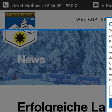
Ticket-Hotline: +49 56 32 - 960-0
E-Mai
WELTCUP
SKI-
W
Direkt
e
zum
K
Inhalt
v
o
News
d
C
B
m
H
Erfolgreiche La