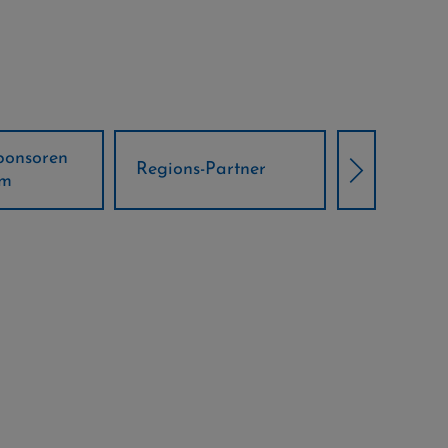
Örtliche Weltcup-
artner
Klima Part
Partner