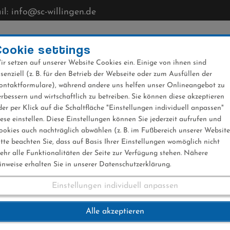
l: info@sc-willingen.de
CLUB
MÜHLENKOPFSCHANZE
NEWS
VERANST
Cookie settings
ir setzen auf unserer Website Cookies ein. Einige von ihnen sind
ssenziell (z. B. für den Betrieb der Webseite oder zum Ausfüllen der
ontaktformulare), während andere uns helfen unser Onlineangebot zu
erbessern und wirtschaftlich zu betreiben. Sie können diese akzeptieren
der per Klick auf die Schaltfläche "Einstellungen individuell anpassen"
iese einstellen. Diese Einstellungen können Sie jederzeit aufrufen und
ookies auch nachträglich abwählen (z. B. im Fußbereich unserer Website
itte beachten Sie, dass auf Basis Ihrer Einstellungen womöglich nicht
ehr alle Funktionalitäten der Seite zur Verfügung stehen. Nähere
inweise erhalten Sie in unserer Datenschutzerklärung.
Einstellungen individuell anpassen
ndesmeisterschaft 
Alle akzeptieren