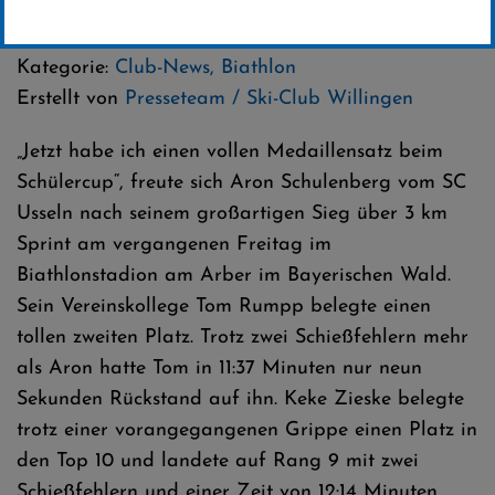
21 .Februar 2025
Kategorie:
Club-News
,
Biathlon
Erstellt von
Presseteam / Ski-Club Willingen
„Jetzt habe ich einen vollen Medaillensatz beim
Schülercup“, freute sich Aron Schulenberg vom SC
Usseln nach seinem großartigen Sieg über 3 km
Sprint am vergangenen Freitag im
Biathlonstadion am Arber im Bayerischen Wald.
Sein Vereinskollege Tom Rumpp belegte einen
tollen zweiten Platz. Trotz zwei Schießfehlern mehr
als Aron hatte Tom in 11:37 Minuten nur neun
Sekunden Rückstand auf ihn. Keke Zieske belegte
trotz einer vorangegangenen Grippe einen Platz in
den Top 10 und landete auf Rang 9 mit zwei
Schießfehlern und einer Zeit von 12:14 Minuten.