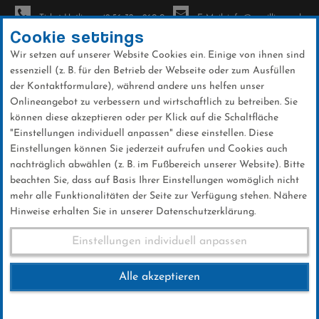
Ticket-Hotline: +49 56 32 - 960-0
E-Mail: info@sc-willingen.de
Cookie settings
Wir setzen auf unserer Website Cookies ein. Einige von ihnen sind
To
essenziell (z. B. für den Betrieb der Webseite oder zum Ausfüllen
na
der Kontaktformulare), während andere uns helfen unser
Direkt
Onlineangebot zu verbessern und wirtschaftlich zu betreiben. Sie
zum
können diese akzeptieren oder per Klick auf die Schaltfläche
Inhalt
"Einstellungen individuell anpassen" diese einstellen. Diese
Einstellungen können Sie jederzeit aufrufen und Cookies auch
News
nachträglich abwählen (z. B. im Fußbereich unserer Website). Bitte
beachten Sie, dass auf Basis Ihrer Einstellungen womöglich nicht
mehr alle Funktionalitäten der Seite zur Verfügung stehen. Nähere
Hinweise erhalten Sie in unserer Datenschutzerklärung.
Erfolgreiche Wettkämpfe beim
Einstellungen individuell anpassen
Deutschen Schülercup
Alle akzeptieren
Biathlon