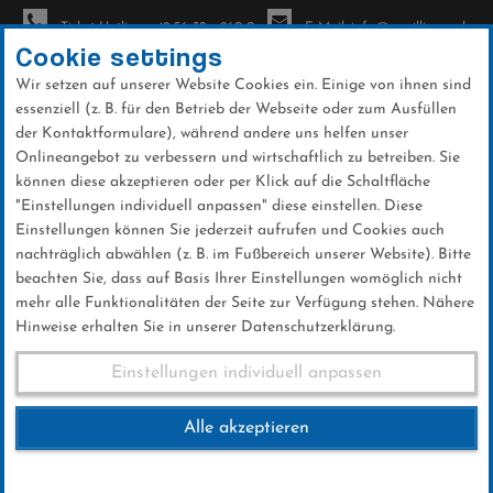
Ticket-Hotline: +49 56 32 - 960-0
E-Mail: info@sc-willingen.de
Cookie settings
Wir setzen auf unserer Website Cookies ein. Einige von ihnen sind
To
essenziell (z. B. für den Betrieb der Webseite oder zum Ausfüllen
na
der Kontaktformulare), während andere uns helfen unser
Direkt
Onlineangebot zu verbessern und wirtschaftlich zu betreiben. Sie
zum
können diese akzeptieren oder per Klick auf die Schaltfläche
Inhalt
"Einstellungen individuell anpassen" diese einstellen. Diese
Einstellungen können Sie jederzeit aufrufen und Cookies auch
News
nachträglich abwählen (z. B. im Fußbereich unserer Website). Bitte
beachten Sie, dass auf Basis Ihrer Einstellungen womöglich nicht
mehr alle Funktionalitäten der Seite zur Verfügung stehen. Nähere
Hinweise erhalten Sie in unserer Datenschutzerklärung.
Eröffnungsfeier 2018 mit
Einstellungen individuell anpassen
"Scooter"
Alle akzeptieren
28 .Dezember 2017