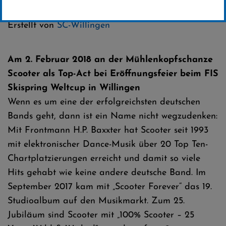
Kategorie:
Weltcup-News
Erstellt von
SC-Willingen
Am 2. Februar 2018 an der Mühlenkopfschanze
Scooter als Top-Act bei Eröffnungsfeier beim FIS
Skispring Weltcup in Willingen
Wenn es um eine der erfolgreichsten deutschen
Bands geht, dann ist ein Name nicht wegzudenken:
Mit Frontmann H.P. Baxxter hat Scooter seit 1993
mit elektronischer Dance-Musik über 20 Top Ten-
Chartplatzierungen erreicht und damit so viele
Hits gehabt wie keine andere deutsche Band. Im
September 2017 kam mit „Scooter Forever“ das 19.
Studioalbum auf den Musikmarkt. Zum 25.
Jubiläum sind Scooter mit „100% Scooter – 25