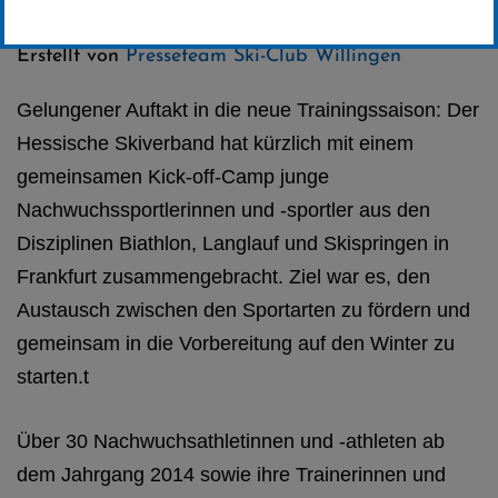
Kategorie:
Club-News
,
Skispringen
,
Biathlon
Erstellt von
Presseteam Ski-Club Willingen
Gelungener Auftakt in die neue Trainingssaison: Der
Hessische Skiverband hat kürzlich mit einem
gemeinsamen Kick-off-Camp junge
Nachwuchssportlerinnen und -sportler aus den
Disziplinen Biathlon, Langlauf und Skispringen in
Frankfurt zusammengebracht. Ziel war es, den
Austausch zwischen den Sportarten zu fördern und
gemeinsam in die Vorbereitung auf den Winter zu
starten.t
Über 30 Nachwuchsathletinnen und -athleten ab
dem Jahrgang 2014 sowie ihre Trainerinnen und