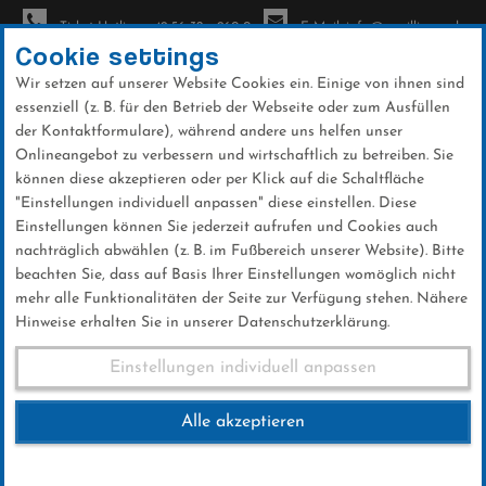
Ticket-Hotline: +49 56 32 - 960-0
E-Mail: info@sc-willingen.de
Cookie settings
Wir setzen auf unserer Website Cookies ein. Einige von ihnen sind
To
essenziell (z. B. für den Betrieb der Webseite oder zum Ausfüllen
na
der Kontaktformulare), während andere uns helfen unser
Direkt
Onlineangebot zu verbessern und wirtschaftlich zu betreiben. Sie
zum
können diese akzeptieren oder per Klick auf die Schaltfläche
Inhalt
"Einstellungen individuell anpassen" diese einstellen. Diese
Einstellungen können Sie jederzeit aufrufen und Cookies auch
News
nachträglich abwählen (z. B. im Fußbereich unserer Website). Bitte
beachten Sie, dass auf Basis Ihrer Einstellungen womöglich nicht
mehr alle Funktionalitäten der Seite zur Verfügung stehen. Nähere
Hinweise erhalten Sie in unserer Datenschutzerklärung.
Erstes Kick-Off-Camp des
Einstellungen individuell anpassen
Hessischen Skiverbandes
Alle akzeptieren
15 .Mai 2026