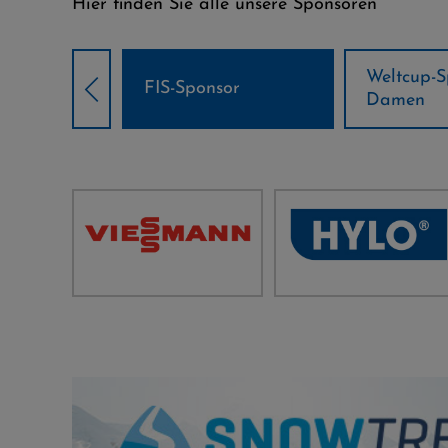
Hier finden Sie alle unsere Sponsoren
Weltcup-Sponsoren
Weltcup-S
sor
Damen
Herren