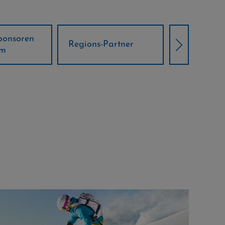
Örtliche Weltcup-
artner
Klima Part
Partner