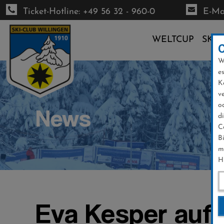
Ticket-Hotline: +49 56 32 - 960-0
E-Mai
WELTCUP
SKI-
W
Direkt
e
zum
K
Inhalt
v
o
News
d
C
B
m
H
Eva Kesper auf 