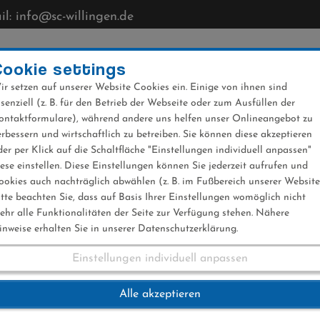
l: info@sc-willingen.de
CLUB
MÜHLENKOPFSCHANZE
NEWS
VERANST
Cookie settings
ir setzen auf unserer Website Cookies ein. Einige von ihnen sind
ssenziell (z. B. für den Betrieb der Webseite oder zum Ausfüllen der
ontaktformulare), während andere uns helfen unser Onlineangebot zu
erbessern und wirtschaftlich zu betreiben. Sie können diese akzeptieren
der per Klick auf die Schaltfläche "Einstellungen individuell anpassen"
iese einstellen. Diese Einstellungen können Sie jederzeit aufrufen und
ookies auch nachträglich abwählen (z. B. im Fußbereich unserer Website
itte beachten Sie, dass auf Basis Ihrer Einstellungen womöglich nicht
ehr alle Funktionalitäten der Seite zur Verfügung stehen. Nähere
inweise erhalten Sie in unserer Datenschutzerklärung.
Einstellungen individuell anpassen
Platz 3. beim RWS
Alle akzeptieren