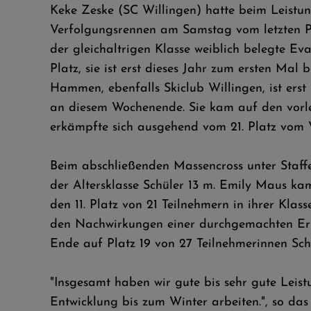
Keke Zeske (SC Willingen) hatte beim Leistun
Verfolgungsrennen am Samstag vom letzten Plat
der gleichaltrigen Klasse weiblich belegte Eva
Platz, sie ist erst dieses Jahr zum ersten Mal
Hammen, ebenfalls Skiclub Willingen, ist ers
an diesem Wochenende. Sie kam auf den vorletz
erkämpfte sich ausgehend vom 21. Platz vom Vo
Beim abschließenden Massencross unter Staffel
der Altersklasse Schüler 13 m. Emily Maus kam
den 11. Platz von 21 Teilnehmern in ihrer K
den Nachwirkungen einer durchgemachten Erkä
Ende auf Platz 19 von 27 Teilnehmerinnen Schü
"Insgesamt haben wir gute bis sehr gute Leist
Entwicklung bis zum Winter arbeiten.", so d