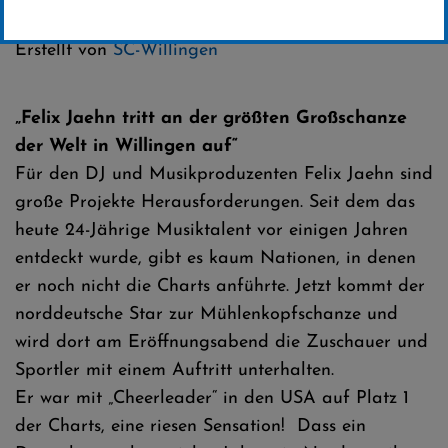
Kategorie:
Weltcup-News
Erstellt von
SC-Willingen
„Felix Jaehn tritt an der größten Großschanze
der Welt in Willingen auf“
Für den DJ und Musikproduzenten Felix Jaehn sind
große Projekte Herausforderungen. Seit dem das
heute 24-Jährige Musiktalent vor einigen Jahren
entdeckt wurde, gibt es kaum Nationen, in denen
er noch nicht die Charts anführte. Jetzt kommt der
norddeutsche Star zur Mühlenkopfschanze und
wird dort am Eröffnungsabend die Zuschauer und
Sportler mit einem Auftritt unterhalten.
Er war mit „Cheerleader“ in den USA auf Platz 1
der Charts, eine riesen Sensation! Dass ein