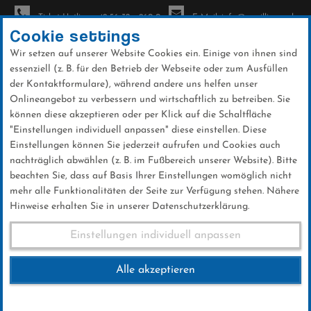
Ticket-Hotline: +49 56 32 - 960-0
E-Mail: info@sc-willingen.de
Cookie settings
Wir setzen auf unserer Website Cookies ein. Einige von ihnen sind
To
essenziell (z. B. für den Betrieb der Webseite oder zum Ausfüllen
na
der Kontaktformulare), während andere uns helfen unser
Direkt
Onlineangebot zu verbessern und wirtschaftlich zu betreiben. Sie
zum
können diese akzeptieren oder per Klick auf die Schaltfläche
Inhalt
"Einstellungen individuell anpassen" diese einstellen. Diese
Einstellungen können Sie jederzeit aufrufen und Cookies auch
News
nachträglich abwählen (z. B. im Fußbereich unserer Website). Bitte
beachten Sie, dass auf Basis Ihrer Einstellungen womöglich nicht
mehr alle Funktionalitäten der Seite zur Verfügung stehen. Nähere
Hinweise erhalten Sie in unserer Datenschutzerklärung.
Felix Jaehn tritt bei
Einstellungen individuell anpassen
Eröffnungsfeier auf
Alle akzeptieren
14 .Januar 2019