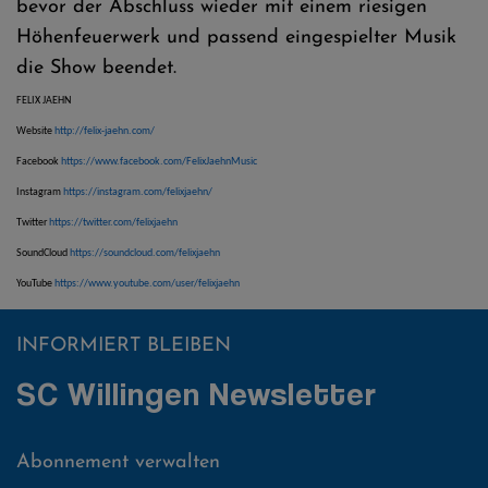
bevor der Abschluss wieder mit einem riesigen
Höhenfeuerwerk und passend eingespielter Musik
die Show beendet.
FELIX JAEHN
Website
http://felix-jaehn.com/
Facebook
https://www.facebook.com/FelixJaehnMusic
Instagram
https://instagram.com/felixjaehn/
Twitter
https://twitter.com/felixjaehn
SoundCloud
https://soundcloud.com/felixjaehn
YouTube
https://www.youtube.com/user/felixjaehn
INFORMIERT BLEIBEN
SC Willingen Newsletter
Abonnement verwalten