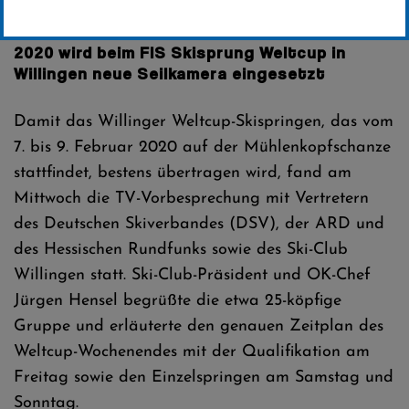
Erstellt von
Friederike Weiler – Pressechefin SCW
2020 wird beim FIS Skisprung Weltcup in
Willingen neue Seilkamera eingesetzt
Damit das Willinger Weltcup-Skispringen, das vom
7. bis 9. Februar 2020 auf der Mühlenkopfschanze
stattfindet, bestens übertragen wird, fand am
Mittwoch die TV-Vorbesprechung mit Vertretern
des Deutschen Skiverbandes (DSV), der ARD und
des Hessischen Rundfunks sowie des Ski-Club
Willingen statt. Ski-Club-Präsident und OK-Chef
Jürgen Hensel begrüßte die etwa 25-köpfige
Gruppe und erläuterte den genauen Zeitplan des
Weltcup-Wochenendes mit der Qualifikation am
Freitag sowie den Einzelspringen am Samstag und
Sonntag.