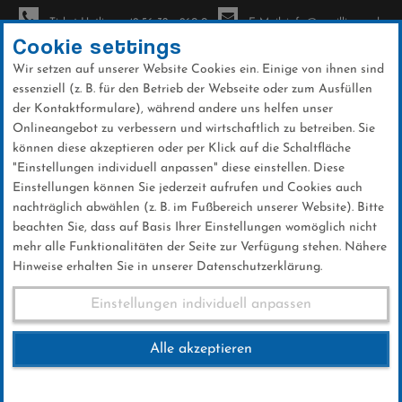
Ticket-Hotline: +49 56 32 - 960-0
E-Mail: info@sc-willingen.de
Cookie settings
Wir setzen auf unserer Website Cookies ein. Einige von ihnen sind
To
essenziell (z. B. für den Betrieb der Webseite oder zum Ausfüllen
na
der Kontaktformulare), während andere uns helfen unser
Direkt
Onlineangebot zu verbessern und wirtschaftlich zu betreiben. Sie
zum
können diese akzeptieren oder per Klick auf die Schaltfläche
Inhalt
"Einstellungen individuell anpassen" diese einstellen. Diese
Einstellungen können Sie jederzeit aufrufen und Cookies auch
News
nachträglich abwählen (z. B. im Fußbereich unserer Website). Bitte
beachten Sie, dass auf Basis Ihrer Einstellungen womöglich nicht
mehr alle Funktionalitäten der Seite zur Verfügung stehen. Nähere
Hinweise erhalten Sie in unserer Datenschutzerklärung.
Fernsehbesprechung
Einstellungen individuell anpassen
Alle akzeptieren
01 .November 2019
Kategorie:
Weltcup-News