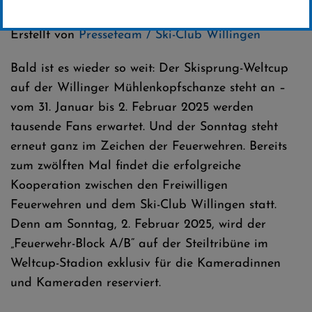
Kategorie:
Weltcup-News
Erstellt von
Presseteam / Ski-Club Willingen
Bald ist es wieder so weit: Der Skisprung-Weltcup
auf der Willinger Mühlenkopfschanze steht an –
vom 31. Januar bis 2. Februar 2025 werden
tausende Fans erwartet. Und der Sonntag steht
erneut ganz im Zeichen der Feuerwehren. Bereits
zum zwölften Mal findet die erfolgreiche
Kooperation zwischen den Freiwilligen
Feuerwehren und dem Ski-Club Willingen statt.
Denn am Sonntag, 2. Februar 2025, wird der
„Feuerwehr-Block A/B“ auf der Steiltribüne im
Weltcup-Stadion exklusiv für die Kameradinnen
und Kameraden reserviert.