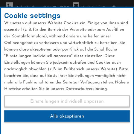
Ticket-Hotline: +49 56 32 - 960-0
E-Mail: info@sc-willingen.de
Cookie settings
Wir setzen auf unserer Website Cookies ein. Einige von ihnen sind
To
essenziell (z. B. für den Betrieb der Webseite oder zum Ausfüllen
na
der Kontaktformulare), während andere uns helfen unser
Direkt
Onlineangebot zu verbessern und wirtschaftlich zu betreiben. Sie
zum
können diese akzeptieren oder per Klick auf die Schaltfläche
Inhalt
"Einstellungen individuell anpassen" diese einstellen. Diese
Einstellungen können Sie jederzeit aufrufen und Cookies auch
News
nachträglich abwählen (z. B. im Fußbereich unserer Website). Bitte
beachten Sie, dass auf Basis Ihrer Einstellungen womöglich nicht
mehr alle Funktionalitäten der Seite zur Verfügung stehen. Nähere
Hinweise erhalten Sie in unserer Datenschutzerklärung.
Feuerwehr-Sonntag beim FIS
Einstellungen individuell anpassen
Skisprung Weltcup 2025
Alle akzeptieren
16 .Dezember 2024