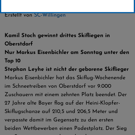
Kategorie:
Erstellt von
SC-Willingen
Kamil Stoch gewinnt drittes Skifliegen in
Oberstdorf
Nur Markus Eisenbichler am Sonntag unter den
Top 10
Stephan Leyhe ist nicht der geborene Skiflieger
Markus Eisenbichler hat das Skiflug-Wochenende
im Schneetreiben von Oberstdorf vor 9.000
Zuschauern mit einem zehnten Platz beendet. Der
27 Jahre alte Bayer flog auf der Heini-Klopfer-
Skiflugschanze auf 210,5 und 206,5 Meter und
verpasste damit im Gegensatz zu den ersten
beiden Wettbewerben einen Podestplatz. Der Sieg