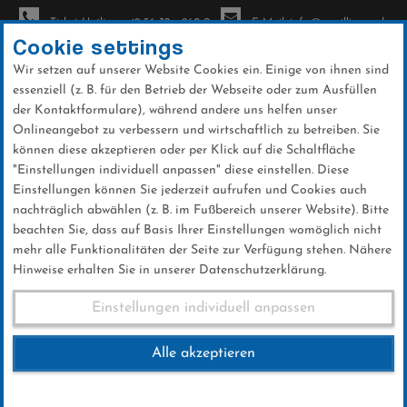
Ticket-Hotline: +49 56 32 - 960-0
E-Mail: info@sc-willingen.de
Cookie settings
Wir setzen auf unserer Website Cookies ein. Einige von ihnen sind
To
essenziell (z. B. für den Betrieb der Webseite oder zum Ausfüllen
na
der Kontaktformulare), während andere uns helfen unser
Direkt
Onlineangebot zu verbessern und wirtschaftlich zu betreiben. Sie
zum
können diese akzeptieren oder per Klick auf die Schaltfläche
Inhalt
"Einstellungen individuell anpassen" diese einstellen. Diese
Einstellungen können Sie jederzeit aufrufen und Cookies auch
News
nachträglich abwählen (z. B. im Fußbereich unserer Website). Bitte
beachten Sie, dass auf Basis Ihrer Einstellungen womöglich nicht
mehr alle Funktionalitäten der Seite zur Verfügung stehen. Nähere
Hinweise erhalten Sie in unserer Datenschutzerklärung.
FIS Skiflug Weltcup
Einstellungen individuell anpassen
Oberstdorf 03.02.2019
Alle akzeptieren
03 .Februar 2019