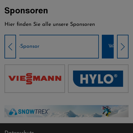
Sponsoren
Hier finden Sie alle unsere Sponsoren
Weltcup-Sponsoren Damen
Wel