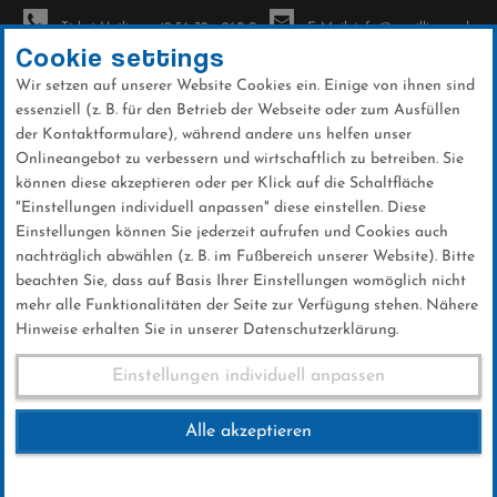
Ticket-Hotline: +49 56 32 - 960-0
E-Mail: info@sc-willingen.de
Cookie settings
Wir setzen auf unserer Website Cookies ein. Einige von ihnen sind
To
essenziell (z. B. für den Betrieb der Webseite oder zum Ausfüllen
na
der Kontaktformulare), während andere uns helfen unser
Direkt
Onlineangebot zu verbessern und wirtschaftlich zu betreiben. Sie
zum
können diese akzeptieren oder per Klick auf die Schaltfläche
Inhalt
"Einstellungen individuell anpassen" diese einstellen. Diese
Einstellungen können Sie jederzeit aufrufen und Cookies auch
News
nachträglich abwählen (z. B. im Fußbereich unserer Website). Bitte
beachten Sie, dass auf Basis Ihrer Einstellungen womöglich nicht
mehr alle Funktionalitäten der Seite zur Verfügung stehen. Nähere
Hinweise erhalten Sie in unserer Datenschutzerklärung.
FIS Skiflug WM Kulm 2016
Einstellungen individuell anpassen
Alle akzeptieren
15 .Januar 2016
Kategorie: