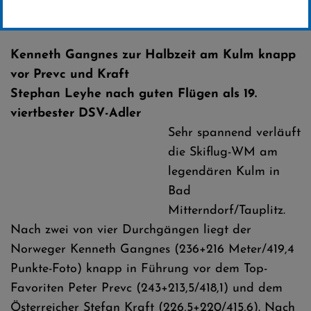
Erstellt von
SC-Willingen
Kenneth Gangnes zur Halbzeit am Kulm knapp
vor Prevc und Kraft
Stephan Leyhe nach guten Flügen als 19.
viertbester DSV-Adler
Sehr spannend verläuft
die Skiflug-WM am
legendären Kulm in
Bad
Mitterndorf/Tauplitz.
Nach zwei von vier Durchgängen liegt der
Norweger Kenneth Gangnes (236+216 Meter/419,4
Punkte-Foto) knapp in Führung vor dem Top-
Favoriten Peter Prevc (243+213,5/418,1) und dem
Österreicher Stefan Kraft (226,5+220/415,6). Nach