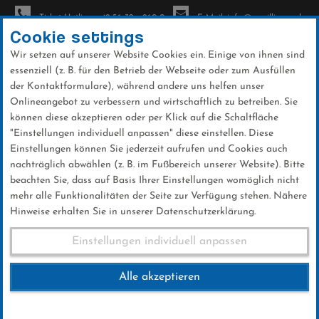
Ticket-Hotline: +49 56 32 - 960-0
E-Mail: info@sc-willingen.de
Cookie settings
Wir setzen auf unserer Website Cookies ein. Einige von ihnen sind
To
essenziell (z. B. für den Betrieb der Webseite oder zum Ausfüllen
na
der Kontaktformulare), während andere uns helfen unser
Direkt
Onlineangebot zu verbessern und wirtschaftlich zu betreiben. Sie
zum
können diese akzeptieren oder per Klick auf die Schaltfläche
Inhalt
"Einstellungen individuell anpassen" diese einstellen. Diese
Einstellungen können Sie jederzeit aufrufen und Cookies auch
News
nachträglich abwählen (z. B. im Fußbereich unserer Website). Bitte
beachten Sie, dass auf Basis Ihrer Einstellungen womöglich nicht
mehr alle Funktionalitäten der Seite zur Verfügung stehen. Nähere
Hinweise erhalten Sie in unserer Datenschutzerklärung.
FIS Skiprung Weltcup
Einstellungen individuell anpassen
Kuusamo 30.11.2024
Alle akzeptieren
30 .November 2024