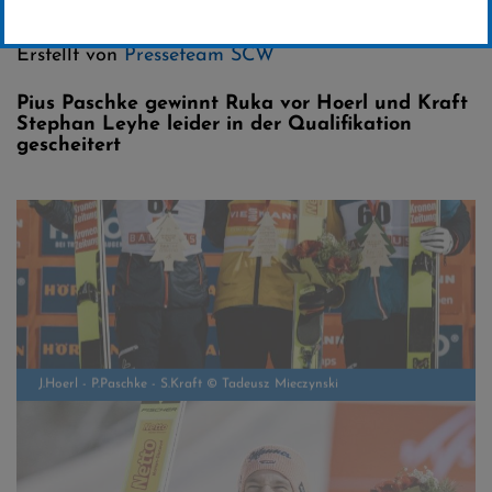
Kategorie:
Skispringen
Erstellt von
Presseteam SCW
Pius Paschke gewinnt Ruka vor Hoerl und Kraft
Stephan Leyhe leider in der Qualifikation
gescheitert
J.Hoerl - P.Paschke - S.Kraft © Tadeusz Mieczynski