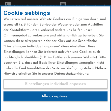
Ticket-Hotline: +49 56 32 - 960-0
E-Mail: info@sc-willingen.de
Cookie settings
Wir setzen auf unserer Website Cookies ein. Einige von ihnen sind
To
essenziell (z. B. für den Betrieb der Webseite oder zum Ausfüllen
na
der Kontaktformulare), während andere uns helfen unser
Direkt
Onlineangebot zu verbessern und wirtschaftlich zu betreiben. Sie
zum
können diese akzeptieren oder per Klick auf die Schaltfläche
Inhalt
"Einstellungen individuell anpassen" diese einstellen. Diese
Einstellungen können Sie jederzeit aufrufen und Cookies auch
News
nachträglich abwählen (z. B. im Fußbereich unserer Website). Bitte
beachten Sie, dass auf Basis Ihrer Einstellungen womöglich nicht
mehr alle Funktionalitäten der Seite zur Verfügung stehen. Nähere
Hinweise erhalten Sie in unserer Datenschutzerklärung.
FIS Skisprung COC: Benjamin
Einstellungen individuell anpassen
Oestvold gewinnt vor Daniel
Alle akzeptieren
Huber