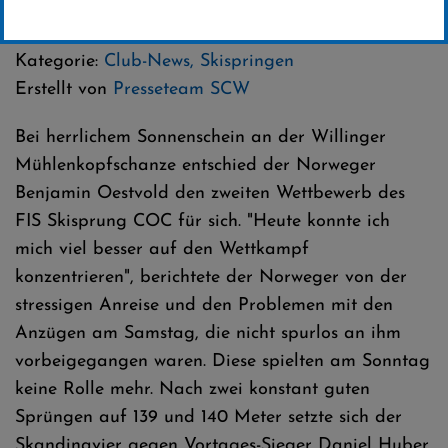
28 .Januar 2024
Kategorie:
Club-News
,
Skispringen
Erstellt von
Presseteam SCW
Bei herrlichem Sonnenschein an der Willinger
Mühlenkopfschanze entschied der Norweger
Benjamin Oestvold den zweiten Wettbewerb des
FIS Skisprung COC für sich. "Heute konnte ich
mich viel besser auf den Wettkampf
konzentrieren", berichtete der Norweger von der
stressigen Anreise und den Problemen mit den
Anzügen am Samstag, die nicht spurlos an ihm
vorbeigegangen waren. Diese spielten am Sonntag
keine Rolle mehr. Nach zwei konstant guten
Sprüngen auf 139 und 140 Meter setzte sich der
Skandinavier gegen Vortages-Sieger Daniel Huber