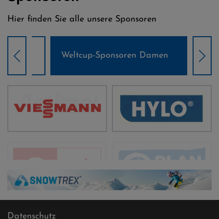
Hier finden Sie alle unsere Sponsoren
Weltcup-Sponsoren Damen
Wel