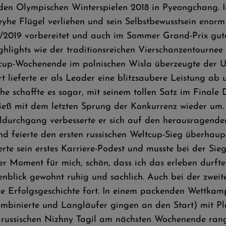
en Olympischen Winterspielen 2018 in Pyeongchang. In
he Flügel verliehen und sein Selbstbewusstsein enorm g
/2019 vorbereitet und auch im Sommer Grand-Prix gute
ghlights wie der traditionsreichen Vierschanzentourne
tcup-Wochenende im polnischen Wisla überzeugte der 
 lieferte er als Leader eine blitzsaubere Leistung ab 
yhe schaffte es sogar, mit seinem tollen Satz im Fina
ieß mit dem letzten Sprung der Konkurrenz wieder um. 
ldurchgang verbesserte er sich auf den herausragenden
d feierte den ersten russischen Weltcup-Sieg überhaupt
rte sein erstes Karriere-Podest und musste bei der Sie
er Moment für mich, schön, dass ich das erleben durfte
enblick gewohnt ruhig und sachlich. Auch bei der zwei
ne Erfolgsgeschichte fort. In einem packenden Wettkam
mbinierte und Langläufer gingen an den Start) mit Plat
 russischen Nizhny Tagil am nächsten Wochenende rang