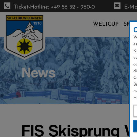
Ticket-Hotline: +49 56 32 - 960-0
E-Mai
WELTCUP
SKI-
W
Direkt
e
zum
K
Inhalt
v
o
News
d
C
B
m
H
FIS Skisprung We