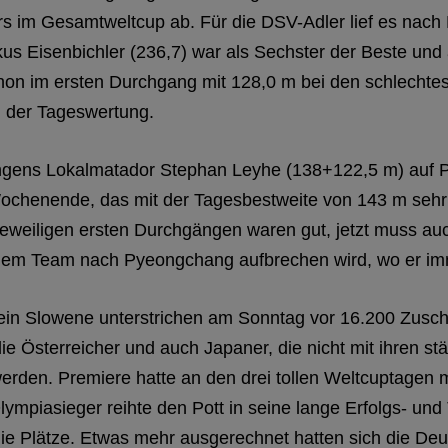
ers im Gesamtweltcup ab. Für die DSV-Adler lief es nach
s Eisenbichler (236,7) war als Sechster der Beste und
schon im ersten Durchgang mit 128,0 m bei den schlech
n der Tageswertung.
lingens Lokalmatador Stephan Leyhe (138+122,5 m) auf P
Wochenende, das mit der Tagesbestweite von 143 m sehr
 jeweiligen ersten Durchgängen waren gut, jetzt muss au
 dem Team nach Pyeongchang aufbrechen wird, wo er imm
 ein Slowene unterstrichen am Sonntag vor 16.200 Zusch
ie Österreicher und auch Japaner, die nicht mit ihren s
 werden. Premiere hatte an den drei tollen Weltcuptagen
ympiasieger reihte den Pott in seine lange Erfolgs- un
Plätze. Etwas mehr ausgerechnet hatten sich die Deutsch