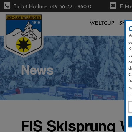
Ticket-Hotline: +49 56 32 - 960-0
E-Mai
WELTCUP
SKI-
W
Direkt
e
zum
K
Inhalt
v
o
News
d
C
B
m
H
FIS Skisprung W