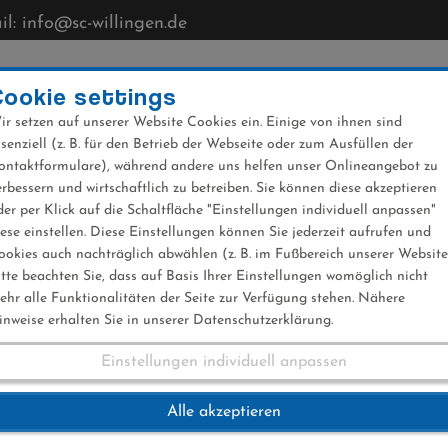
l: info@sc-willingen.de
CLUB
MÜHLENKOPFSCHANZE
NEWS
VERANST
Cookie settings
ir setzen auf unserer Website Cookies ein. Einige von ihnen sind
ssenziell (z. B. für den Betrieb der Webseite oder zum Ausfüllen der
ontaktformulare), während andere uns helfen unser Onlineangebot zu
erbessern und wirtschaftlich zu betreiben. Sie können diese akzeptieren
der per Klick auf die Schaltfläche "Einstellungen individuell anpassen"
iese einstellen. Diese Einstellungen können Sie jederzeit aufrufen und
ookies auch nachträglich abwählen (z. B. im Fußbereich unserer Website
itte beachten Sie, dass auf Basis Ihrer Einstellungen womöglich nicht
ehr alle Funktionalitäten der Seite zur Verfügung stehen. Nähere
inweise erhalten Sie in unserer Datenschutzerklärung.
Einstellungen individuell anpassen
eltcup 4.2.18
Alle akzeptieren