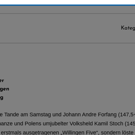
Kateg
er
ngen
ng
dre Tande am Samstag und Johann Andre Forfang (147,5
hanze und Polens umjubelter Volksheld Kamil Stoch (145,
erstmals ausgetragenen „Willingen Five“, sondern löst