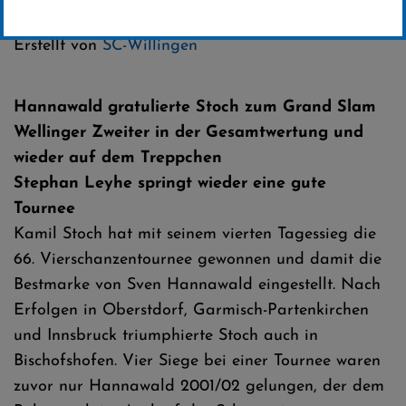
Kategorie:
Erstellt von
SC-Willingen
Hannawald gratulierte Stoch zum Grand Slam
Wellinger Zweiter in der Gesamtwertung und
wieder auf dem Treppchen
Stephan Leyhe springt wieder eine gute
Tournee
Kamil Stoch hat mit seinem vierten Tagessieg die
66. Vierschanzentournee gewonnen und damit die
Bestmarke von Sven Hannawald eingestellt. Nach
Erfolgen in Oberstdorf, Garmisch-Partenkirchen
und Innsbruck triumphierte Stoch auch in
Bischofshofen. Vier Siege bei einer Tournee waren
zuvor nur Hannawald 2001/02 gelungen, der dem