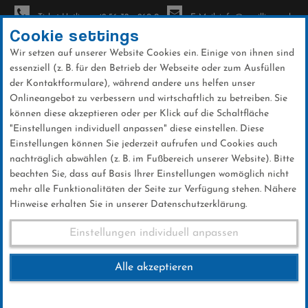
Ticket-Hotline: +49 56 32 - 960-0
E-Mail: info@sc-willingen.de
Cookie settings
Wir setzen auf unserer Website Cookies ein. Einige von ihnen sind
To
essenziell (z. B. für den Betrieb der Webseite oder zum Ausfüllen
na
der Kontaktformulare), während andere uns helfen unser
Direkt
Onlineangebot zu verbessern und wirtschaftlich zu betreiben. Sie
zum
können diese akzeptieren oder per Klick auf die Schaltfläche
Inhalt
"Einstellungen individuell anpassen" diese einstellen. Diese
Einstellungen können Sie jederzeit aufrufen und Cookies auch
News
nachträglich abwählen (z. B. im Fußbereich unserer Website). Bitte
beachten Sie, dass auf Basis Ihrer Einstellungen womöglich nicht
mehr alle Funktionalitäten der Seite zur Verfügung stehen. Nähere
Hinweise erhalten Sie in unserer Datenschutzerklärung.
FIS Skisprung Weltcup
Einstellungen individuell anpassen
Bischofshofen 06.01.2018
Alle akzeptieren
06 .Januar 2018