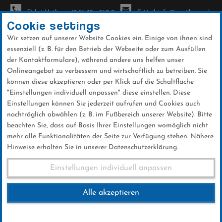
Ticket-Hotline: +49 56 32 - 960-0
E-Mail: info@sc-willingen.de
Cookie settings
Wir setzen auf unserer Website Cookies ein. Einige von ihnen sind
To
essenziell (z. B. für den Betrieb der Webseite oder zum Ausfüllen
na
der Kontaktformulare), während andere uns helfen unser
Direkt
Onlineangebot zu verbessern und wirtschaftlich zu betreiben. Sie
zum
können diese akzeptieren oder per Klick auf die Schaltfläche
Inhalt
"Einstellungen individuell anpassen" diese einstellen. Diese
Einstellungen können Sie jederzeit aufrufen und Cookies auch
News
nachträglich abwählen (z. B. im Fußbereich unserer Website). Bitte
beachten Sie, dass auf Basis Ihrer Einstellungen womöglich nicht
mehr alle Funktionalitäten der Seite zur Verfügung stehen. Nähere
Hinweise erhalten Sie in unserer Datenschutzerklärung.
FIS Skisprung Weltcup Damen
Einstellungen individuell anpassen
Alle akzeptieren
01 .Februar 2025
Kategorie:
Club-News
,
Weltcup-News
,
Skispringen