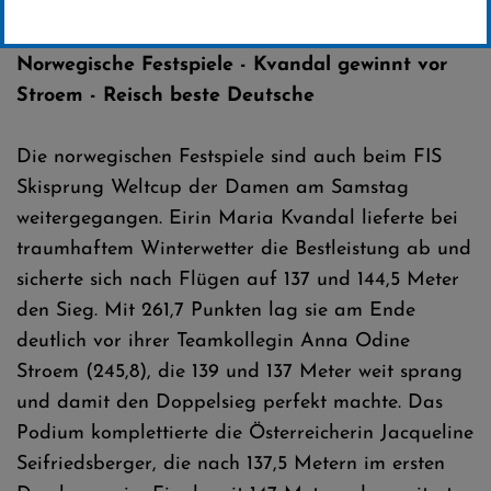
Erstellt von
Presseteam SCW
Norwegische Festspiele - Kvandal gewinnt vor
Stroem - Reisch beste Deutsche
Die norwegischen Festspiele sind auch beim FIS
Skisprung Weltcup der Damen am Samstag
weitergegangen. Eirin Maria Kvandal lieferte bei
traumhaftem Winterwetter die Bestleistung ab und
sicherte sich nach Flügen auf 137 und 144,5 Meter
den Sieg. Mit 261,7 Punkten lag sie am Ende
deutlich vor ihrer Teamkollegin Anna Odine
Stroem (245,8), die 139 und 137 Meter weit sprang
und damit den Doppelsieg perfekt machte. Das
Podium komplettierte die Österreicherin Jacqueline
Seifriedsberger, die nach 137,5 Metern im ersten