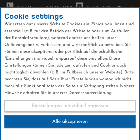
Ticket-Hotline: +49 56 32 - 960-0
E-Mail: info@sc-willingen.de
Cookie settings
Wir setzen auf unserer Website Cookies ein. Einige von ihnen sind
To
essenziell (z. B. für den Betrieb der Webseite oder zum Ausfüllen
na
der Kontaktformulare), während andere uns helfen unser
Direkt
Onlineangebot zu verbessern und wirtschaftlich zu betreiben. Sie
zum
können diese akzeptieren oder per Klick auf die Schaltfläche
Inhalt
"Einstellungen individuell anpassen" diese einstellen. Diese
Einstellungen können Sie jederzeit aufrufen und Cookies auch
News
nachträglich abwählen (z. B. im Fußbereich unserer Website). Bitte
beachten Sie, dass auf Basis Ihrer Einstellungen womöglich nicht
mehr alle Funktionalitäten der Seite zur Verfügung stehen. Nähere
Hinweise erhalten Sie in unserer Datenschutzerklärung.
FIS Skisprung Weltcup
Einstellungen individuell anpassen
Engelberg 16.12.2017
Alle akzeptieren
16 .Dezember 2017