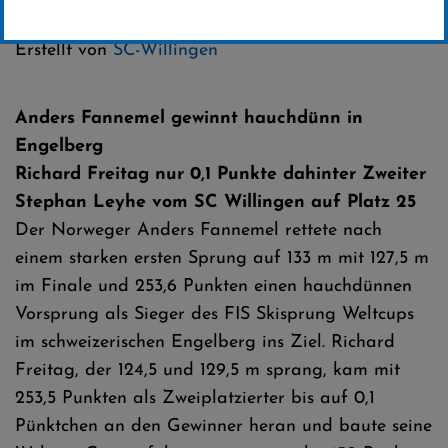
Kategorie:
Erstellt von
SC-Willingen
Anders Fannemel gewinnt hauchdünn in
Engelberg
Richard Freitag nur 0,1 Punkte dahinter Zweiter
Stephan Leyhe vom SC Willingen auf Platz 25
Der Norweger Anders Fannemel rettete nach
einem starken ersten Sprung auf 133 m mit 127,5 m
im Finale und 253,6 Punkten einen hauchdünnen
Vorsprung als Sieger des FIS Skisprung Weltcups
im schweizerischen Engelberg ins Ziel. Richard
Freitag, der 124,5 und 129,5 m sprang, kam mit
253,5 Punkten als Zweiplatzierter bis auf 0,1
Pünktchen an den Gewinner heran und baute seine