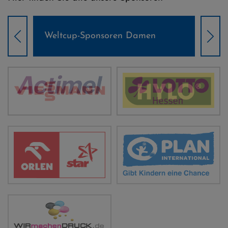
Weltcup-Sponsoren Damen
Wel