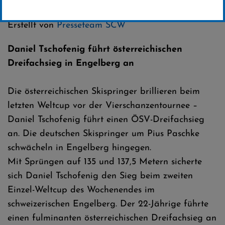
Kategorie:
Club-News
,
Weltcup-News
,
Skispringen
Erstellt von
Presseteam SCW
Daniel Tschofenig führt österreichischen
Dreifachsieg in Engelberg an
Die österreichischen Skispringer brillieren beim
letzten Weltcup vor der Vierschanzentournee –
Daniel Tschofenig führt einen ÖSV-Dreifachsieg
an. Die deutschen Skispringer um Pius Paschke
schwächeln in Engelberg hingegen.
Mit Sprüngen auf 135 und 137,5 Metern sicherte
sich Daniel Tschofenig den Sieg beim zweiten
Einzel-Weltcup des Wochenendes im
schweizerischen Engelberg. Der 22-Jährige führte
einen fulminanten österreichischen Dreifachsieg an