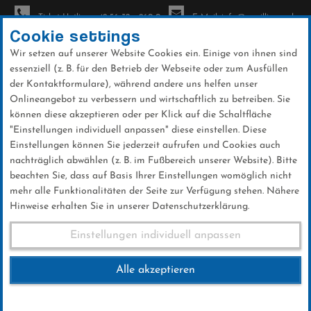
Ticket-Hotline: +49 56 32 - 960-0
E-Mail: info@sc-willingen.de
Cookie settings
Wir setzen auf unserer Website Cookies ein. Einige von ihnen sind
To
essenziell (z. B. für den Betrieb der Webseite oder zum Ausfüllen
na
der Kontaktformulare), während andere uns helfen unser
Direkt
Onlineangebot zu verbessern und wirtschaftlich zu betreiben. Sie
zum
können diese akzeptieren oder per Klick auf die Schaltfläche
Inhalt
"Einstellungen individuell anpassen" diese einstellen. Diese
Einstellungen können Sie jederzeit aufrufen und Cookies auch
News
nachträglich abwählen (z. B. im Fußbereich unserer Website). Bitte
beachten Sie, dass auf Basis Ihrer Einstellungen womöglich nicht
mehr alle Funktionalitäten der Seite zur Verfügung stehen. Nähere
Hinweise erhalten Sie in unserer Datenschutzerklärung.
FIS Skisprung Weltcup
Einstellungen individuell anpassen
Engelberg 22.12.2024
Alle akzeptieren
22 .Dezember 2024