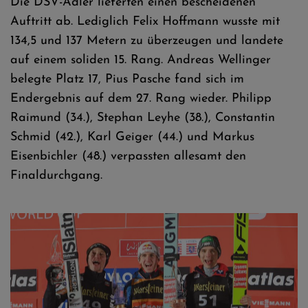
Die DSV-Adler lieferten einen bescheidenen
Auftritt ab. Lediglich Felix Hoffmann wusste mit
134,5 und 137 Metern zu überzeugen und landete
auf einem soliden 15. Rang. Andreas Wellinger
belegte Platz 17, Pius Pasche fand sich im
Endergebnis auf dem 27. Rang wieder. Philipp
Raimund (34.), Stephan Leyhe (38.), Constantin
Schmid (42.), Karl Geiger (44.) und Markus
Eisenbichler (48.) verpassten allesamt den
Finaldurchgang.
Daniel Tschofenig gewinnt vor Anze Lanisek und Maximilian Ortner
- Foto © SCW