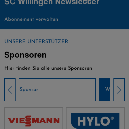
SC Willingen Newsletter
Abonnement verwalten
UNSERE UNTERSTÜTZER
Sponsoren
Hier finden Sie alle unsere Sponsoren
Weltcup-Sponsoren Damen
Wel