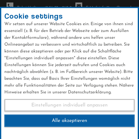
Ticket-Hotline: +49 56 32 - 960-0
E-Mail: info@sc-willingen.de
Cookie settings
Wir setzen auf unserer Website Cookies ein. Einige von ihnen sind
To
essenziell (z. B. für den Betrieb der Webseite oder zum Ausfüllen
na
der Kontaktformulare), während andere uns helfen unser
Direkt
Onlineangebot zu verbessern und wirtschaftlich zu betreiben. Sie
zum
können diese akzeptieren oder per Klick auf die Schaltfläche
Inhalt
"Einstellungen individuell anpassen" diese einstellen. Diese
Einstellungen können Sie jederzeit aufrufen und Cookies auch
News
nachträglich abwählen (z. B. im Fußbereich unserer Website). Bitte
beachten Sie, dass auf Basis Ihrer Einstellungen womöglich nicht
mehr alle Funktionalitäten der Seite zur Verfügung stehen. Nähere
Hinweise erhalten Sie in unserer Datenschutzerklärung.
FIS Skisprung Weltcup Herren
Einstellungen individuell anpassen
Alle akzeptieren
01 .Februar 2025
Kategorie:
Club-News
,
Weltcup-News
,
Skispringen