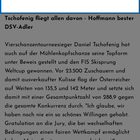
Erstellt von
Presseteam SCW
Tschofenig fliegt allen davon - Hoffmann bester
DSV-Adler
Vierschanzentourneesieger Daniel Tschofenig hat
auch auf der Mühlenkopfschanze seine Topform
unter Beweis gestellt und den FIS Skisprung
Weltcup gewonnen. Vor 23.500 Zuschauern und
damit ausverkaufter Kulisse flog der Österreicher
auf Weiten von 135,5 und 142 Meter und setzte sich
damit mit einer Gesamtpunktzahl von 288,9 gegen
die gesamte Konkurrenz durch. "Ich glaube, wir
haben noch nie ein so schönes Willingen gehabt.
Gratulation an die Jury, die bei wechselhaften
Bedingungen einen fairen Wettkampf ermöglicht