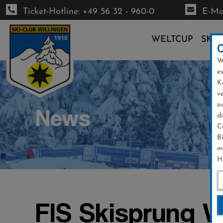
Ticket-Hotline: +49 56 32 - 960-0
E-Mai
WELTCUP
SKI-
W
Direkt
e
zum
K
Inhalt
v
o
News
d
C
B
m
H
FIS Skisprung W