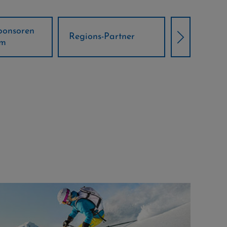
Örtliche Weltcup-
artner
Klima Part
Partner