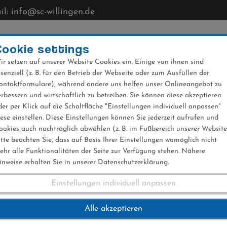
l: info@sc-willingen.de
CLUB
MÜHLENKOPFSCHANZE
NEWS
VERANST
Cookie settings
ir setzen auf unserer Website Cookies ein. Einige von ihnen sind
ssenziell (z. B. für den Betrieb der Webseite oder zum Ausfüllen der
ontaktformulare), während andere uns helfen unser Onlineangebot zu
erbessern und wirtschaftlich zu betreiben. Sie können diese akzeptieren
der per Klick auf die Schaltfläche "Einstellungen individuell anpassen"
iese einstellen. Diese Einstellungen können Sie jederzeit aufrufen und
ookies auch nachträglich abwählen (z. B. im Fußbereich unserer Website
itte beachten Sie, dass auf Basis Ihrer Einstellungen womöglich nicht
ehr alle Funktionalitäten der Seite zur Verfügung stehen. Nähere
inweise erhalten Sie in unserer Datenschutzerklärung.
Einstellungen individuell anpassen
eltcup Herren 04.0
Alle akzeptieren