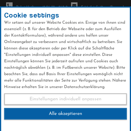
Ticket-Hotline: +49 56 32 - 960-0
E-Mail: info@sc-willingen.de
Cookie settings
Wir setzen auf unserer Website Cookies ein. Einige von ihnen sind
To
essenziell (z. B. für den Betrieb der Webseite oder zum Ausfüllen
na
der Kontaktformulare), während andere uns helfen unser
Direkt
Onlineangebot zu verbessern und wirtschaftlich zu betreiben. Sie
zum
können diese akzeptieren oder per Klick auf die Schaltfläche
Inhalt
"Einstellungen individuell anpassen" diese einstellen. Diese
Einstellungen können Sie jederzeit aufrufen und Cookies auch
News
nachträglich abwählen (z. B. im Fußbereich unserer Website). Bitte
beachten Sie, dass auf Basis Ihrer Einstellungen womöglich nicht
mehr alle Funktionalitäten der Seite zur Verfügung stehen. Nähere
Hinweise erhalten Sie in unserer Datenschutzerklärung.
FIS Skisprung Weltcup Herren
Einstellungen individuell anpassen
Alle akzeptieren
02 .Februar 2025
Kategorie:
Club-News
,
Weltcup-News
,
Skispringen