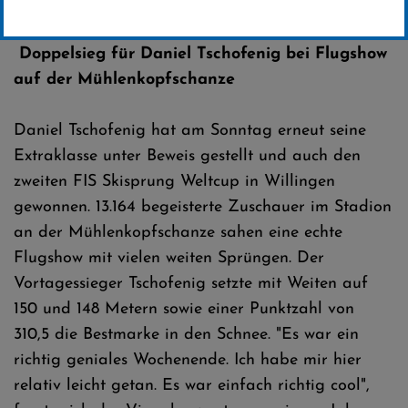
Erstellt von
Presseteam SCW
Doppelsieg für Daniel Tschofenig bei Flugshow
auf der Mühlenkopfschanze
Daniel Tschofenig hat am Sonntag erneut seine
Extraklasse unter Beweis gestellt und auch den
zweiten FIS Skisprung Weltcup in Willingen
gewonnen. 13.164 begeisterte Zuschauer im Stadion
an der Mühlenkopfschanze sahen eine echte
Flugshow mit vielen weiten Sprüngen. Der
Vortagessieger Tschofenig setzte mit Weiten auf
150 und 148 Metern sowie einer Punktzahl von
310,5 die Bestmarke in den Schnee. "Es war ein
richtig geniales Wochenende. Ich habe mir hier
relativ leicht getan. Es war einfach richtig cool",