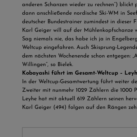
anderen Schanzen wieder zu rechnen“) blickt p
dann anschließende nordische Ski-WM in Seefe
deutscher Bundestrainer zumindest in dieser Fu
Karl Geiger will auf der Mühlenkopfschanze wei
Sag niemals nie, das habe ich ja in Engelber
Weltcup eingefahren. Auch Skisprung-Legend
dem nächsten Wochenende schon entgegen: „Ab
Willingen“, so Bielek.
Kobayashi führt im Gesamt-Weltcup – Leyhe
In der Weltcup-Gesamtwertung führt weiter d
Zweiter mit nunmehr 1029 Zählern die 1000 P
Leyhe hat mit aktuell 619 Zählern seinen herv
Karl Geiger (494) folgen auf den Rängen ze