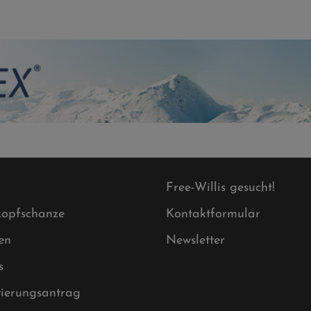
Free-Willis gesucht!
opfschanze
Kontaktformular
en
Newsletter
s
tierungsantrag