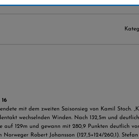
Kateg
 16
endete mit dem zweiten Saisonsieg von Kamil Stoch. „
dentakt wechselnden Winden. Nach 132,5m und deutlic
e auf 129m und gewann mit 280,9 Punkten deutlich vo
Norweger Robert Johansson (127,5+124/260,1). Stefan K