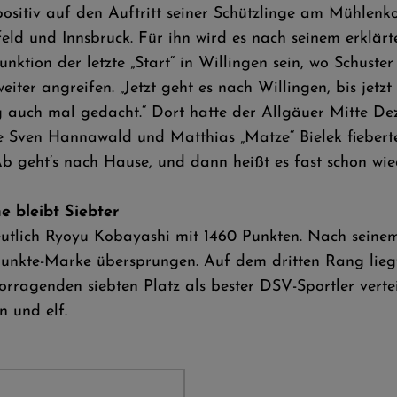
ositiv auf den Auftritt seiner Schützlinge am Mühlenko
ld und Innsbruck. Für ihn wird es nach seinem erklärte
nktion der letzte „Start“ in Willingen sein, wo Schuste
ter angreifen. „Jetzt geht es nach Willingen, bis jetz
g auch mal gedacht.“ Dort hatte der Allgäuer Mitte Dez
e Sven Hannawald und Matthias „Matze“ Bielek fieber
 geht’s nach Hause, und dann heißt es fast schon wied
 bleibt Siebter
eutlich Ryoyu Kobayashi mit 1460 Punkten. Nach seinem
unkte-Marke übersprungen. Auf dem dritten Rang liegt
orragenden siebten Platz als bester DSV-Sportler verte
hn und elf.