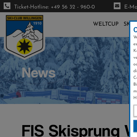
Ticket-Hotline: +49 56 32 - 960-0
E-Mai
WELTCUP
SKI-
W
Direkt
e
zum
K
Inhalt
v
o
News
d
C
B
m
H
FIS Skisprung W