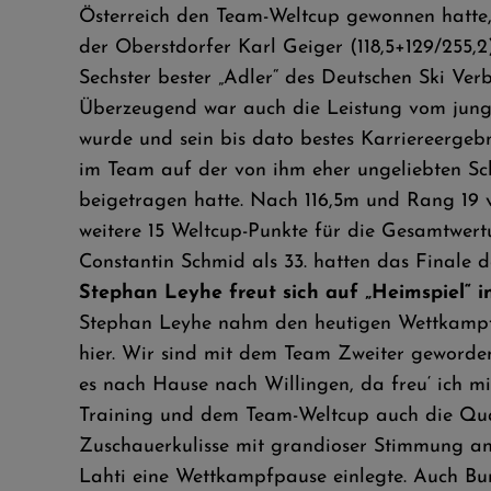
Österreich den Team-Weltcup gewonnen hatte,
der Oberstdorfer Karl Geiger (118,5+129/255,
Sechster bester „Adler“ des Deutschen Ski Ve
Überzeugend war auch die Leistung vom jung
wurde und sein bis dato bestes Karriereergebn
im Team auf der von ihm eher ungeliebten Sch
beigetragen hatte. Nach 116,5m und Rang 19 v
weitere 15 Weltcup-Punkte für die Gesamtwert
Constantin Schmid als 33. hatten das Finale d
Stephan Leyhe freut sich auf „Heimspiel“ i
Stephan Leyhe nahm den heutigen Wettkampf i
hier. Wir sind mit dem Team Zweiter geworden,
es nach Hause nach Willingen, da freu‘ ich
Training und dem Team-Weltcup auch die Quali
Zuschauerkulisse mit grandioser Stimmung ans
Lahti eine Wettkampfpause einlegte. Auch Bund