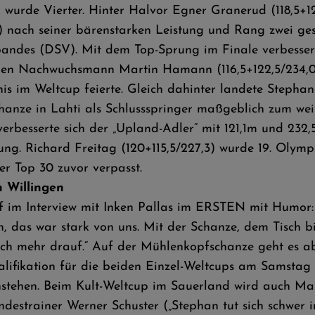
 wurde Vierter. Hinter Halvor Egner Granerud (118,5+
2) nach seiner bärenstarken Leistung und Rang zwei ge
rbandes (DSV). Mit dem Top-Sprung im Finale verbesser
en Nachwuchsmann Martin Hamann (116,5+122,5/234,0),
is im Weltcup feierte. Gleich dahinter landete Stepha
anze in Lahti als Schlussspringer maßgeblich zum wei
erbesserte sich der „Upland-Adler“ mit 121,1m und 232
ung. Richard Freitag (120+115,5/227,3) wurde 19. Olymp
er Top 30 zuvor verpasst.
n Willingen
m Interview mit Inken Pallas im ERSTEN mit Humor: „I
 das war stark von uns. Mit der Schanze, dem Tisch bin
 mich mehr drauf.“ Auf der Mühlenkopfschanze geht es
fikation für die beiden Einzel-Weltcups am Samstag u
tehen. Beim Kult-Weltcup im Sauerland wird auch Mark
estrainer Werner Schuster („Stephan tut sich schwer in