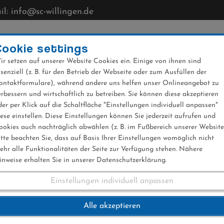
l: info@sc-willingen.de
CLUB
MÜHLENKOPFSCHANZE
NEWS
VERANST
Cookie settings
ir setzen auf unserer Website Cookies ein. Einige von ihnen sind
ssenziell (z. B. für den Betrieb der Webseite oder zum Ausfüllen der
ontaktformulare), während andere uns helfen unser Onlineangebot zu
erbessern und wirtschaftlich zu betreiben. Sie können diese akzeptieren
der per Klick auf die Schaltfläche "Einstellungen individuell anpassen"
iese einstellen. Diese Einstellungen können Sie jederzeit aufrufen und
ookies auch nachträglich abwählen (z. B. im Fußbereich unserer Website
itte beachten Sie, dass auf Basis Ihrer Einstellungen womöglich nicht
ehr alle Funktionalitäten der Seite zur Verfügung stehen. Nähere
inweise erhalten Sie in unserer Datenschutzerklärung.
Einstellungen individuell anpassen
eltcup Lahti 10.02.
Alle akzeptieren