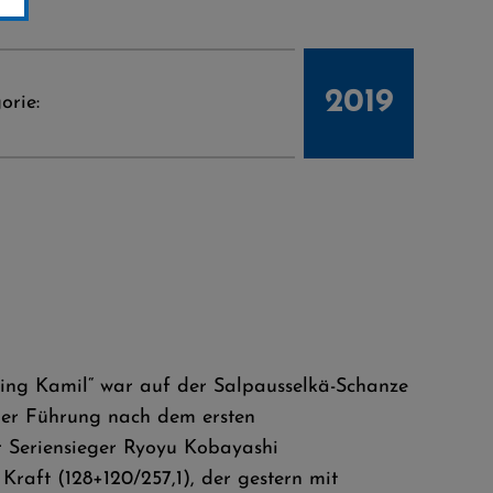
2019
orie:
King Kamil“ war auf der Salpausselkä-Schanze
her Führung nach dem ersten
r Seriensieger Ryoyu Kobayashi
raft (128+120/257,1), der gestern mit