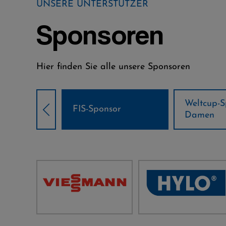
UNSERE UNTERSTÜTZER
Sponsoren
Hier finden Sie alle unsere Sponsoren
Weltcup-Sponsoren
Weltcup-S
sor
Damen
Herren