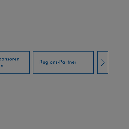
Örtliche Weltcup-
artner
Klima Part
Partner