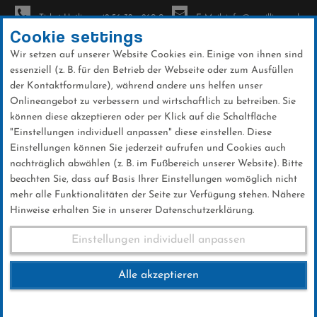
Ticket-Hotline: +49 56 32 - 960-0
E-Mail: info@sc-willingen.de
Cookie settings
Wir setzen auf unserer Website Cookies ein. Einige von ihnen sind
To
essenziell (z. B. für den Betrieb der Webseite oder zum Ausfüllen
na
der Kontaktformulare), während andere uns helfen unser
Direkt
Onlineangebot zu verbessern und wirtschaftlich zu betreiben. Sie
zum
können diese akzeptieren oder per Klick auf die Schaltfläche
Inhalt
"Einstellungen individuell anpassen" diese einstellen. Diese
Einstellungen können Sie jederzeit aufrufen und Cookies auch
News
nachträglich abwählen (z. B. im Fußbereich unserer Website). Bitte
beachten Sie, dass auf Basis Ihrer Einstellungen womöglich nicht
mehr alle Funktionalitäten der Seite zur Verfügung stehen. Nähere
Hinweise erhalten Sie in unserer Datenschutzerklärung.
FIS Skisprung Weltcup Lahti
Einstellungen individuell anpassen
Ladies 21.03.2025
Alle akzeptieren
21 .März 2025