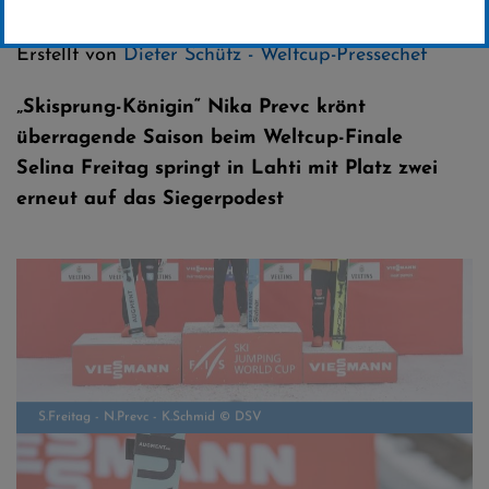
Kategorie:
Skispringen
Erstellt von
Dieter Schütz - Weltcup-Pressechef
„Skisprung-Königin“ Nika Prevc krönt
überragende Saison beim Weltcup-Finale
Selina Freitag springt in Lahti mit Platz zwei
erneut auf das Siegerpodest
S.Freitag - N.Prevc - K.Schmid © DSV